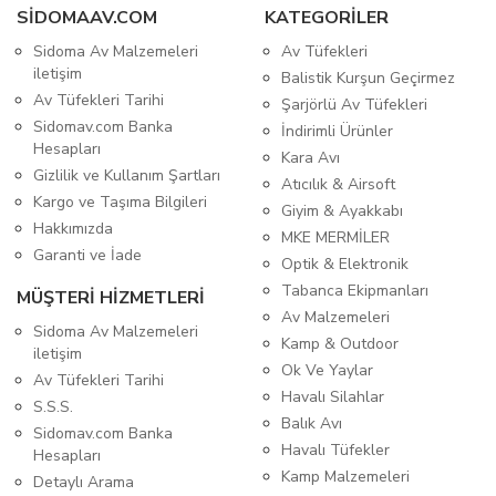
SIDOMAAV.COM
KATEGORİLER
Sidoma Av Malzemeleri
Av Tüfekleri
iletişim
Balistik Kurşun Geçirmez
Av Tüfekleri Tarihi
Şarjörlü Av Tüfekleri
Sidomav.com Banka
İndirimli Ürünler
Hesapları
Kara Avı
Gizlilik ve Kullanım Şartları
Atıcılık & Airsoft
Kargo ve Taşıma Bilgileri
Giyim & Ayakkabı
Hakkımızda
MKE MERMİLER
Garanti ve İade
Optik & Elektronik
Tabanca Ekipmanları
MÜŞTERİ HİZMETLERİ
Av Malzemeleri
Sidoma Av Malzemeleri
Kamp & Outdoor
iletişim
Ok Ve Yaylar
Av Tüfekleri Tarihi
Havalı Silahlar
S.S.S.
Balık Avı
Sidomav.com Banka
Havalı Tüfekler
Hesapları
Kamp Malzemeleri
Detaylı Arama