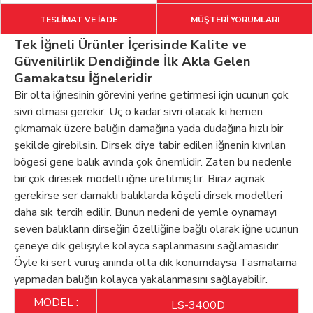
TESLİMAT VE İADE
MÜŞTERİ YORUMLARI
Tek İğneli Ürünler İçerisinde Kalite ve
Güvenilirlik Dendiğinde İlk Akla Gelen
Gamakatsu İğneleridir
Bir olta iğnesinin görevini yerine getirmesi için ucunun çok
sivri olması gerekir. Uç o kadar sivri olacak ki hemen
çıkmamak üzere balığın damağına yada dudağına hızlı bir
şekilde girebilsin. Dirsek diye tabir edilen iğnenin kıvrılan
bögesi gene balık avında çok önemlidir. Zaten bu nedenle
bir çok diresek modelli iğne üretilmiştir. Biraz açmak
gerekirse ser damaklı balıklarda köşeli dirsek modelleri
daha sık tercih edilir. Bunun nedeni de yemle oynamayı
seven balıkların dirseğin özelliğine bağlı olarak iğne ucunun
çeneye dik gelişiyle kolayca saplanmasını sağlamasıdır.
Öyle ki sert vuruş anında olta dik konumdaysa Tasmalama
yapmadan balığın kolayca yakalanmasını sağlayabilir.
MODEL :
LS-3400D