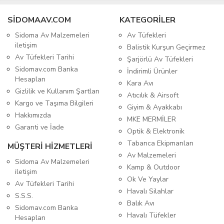
SIDOMAAV.COM
KATEGORİLER
Sidoma Av Malzemeleri
Av Tüfekleri
iletişim
Balistik Kurşun Geçirmez
Av Tüfekleri Tarihi
Şarjörlü Av Tüfekleri
Sidomav.com Banka
İndirimli Ürünler
Hesapları
Kara Avı
Gizlilik ve Kullanım Şartları
Atıcılık & Airsoft
Kargo ve Taşıma Bilgileri
Giyim & Ayakkabı
Hakkımızda
MKE MERMİLER
Garanti ve İade
Optik & Elektronik
Tabanca Ekipmanları
MÜŞTERİ HİZMETLERİ
Av Malzemeleri
Sidoma Av Malzemeleri
Kamp & Outdoor
iletişim
Ok Ve Yaylar
Av Tüfekleri Tarihi
Havalı Silahlar
S.S.S.
Balık Avı
Sidomav.com Banka
Havalı Tüfekler
Hesapları