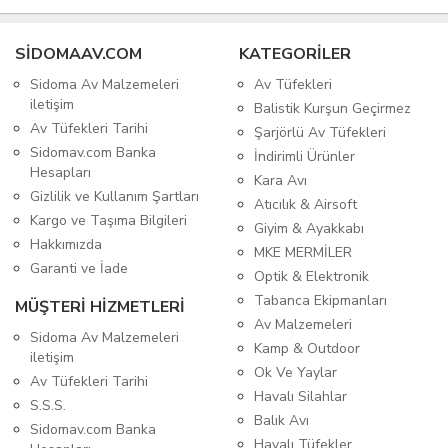
SIDOMAAV.COM
KATEGORİLER
Sidoma Av Malzemeleri
Av Tüfekleri
iletişim
Balistik Kurşun Geçirmez
Av Tüfekleri Tarihi
Şarjörlü Av Tüfekleri
Sidomav.com Banka
İndirimli Ürünler
Hesapları
Kara Avı
Gizlilik ve Kullanım Şartları
Atıcılık & Airsoft
Kargo ve Taşıma Bilgileri
Giyim & Ayakkabı
Hakkımızda
MKE MERMİLER
Garanti ve İade
Optik & Elektronik
Tabanca Ekipmanları
MÜŞTERİ HİZMETLERİ
Av Malzemeleri
Sidoma Av Malzemeleri
Kamp & Outdoor
iletişim
Ok Ve Yaylar
Av Tüfekleri Tarihi
Havalı Silahlar
S.S.S.
Balık Avı
Sidomav.com Banka
Havalı Tüfekler