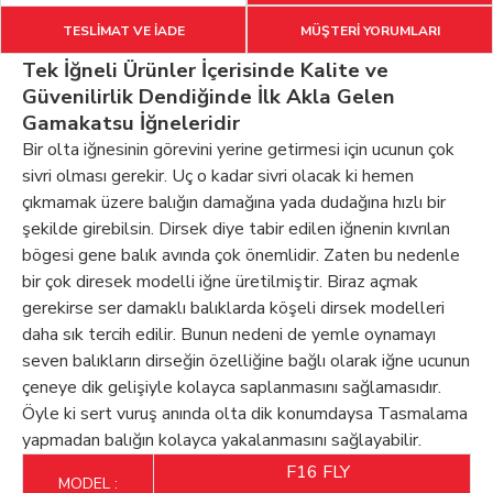
TESLİMAT VE İADE
MÜŞTERİ YORUMLARI
Tek İğneli Ürünler İçerisinde Kalite ve
Güvenilirlik Dendiğinde İlk Akla Gelen
Gamakatsu İğneleridir
Bir olta iğnesinin görevini yerine getirmesi için ucunun çok
sivri olması gerekir. Uç o kadar sivri olacak ki hemen
çıkmamak üzere balığın damağına yada dudağına hızlı bir
şekilde girebilsin. Dirsek diye tabir edilen iğnenin kıvrılan
bögesi gene balık avında çok önemlidir. Zaten bu nedenle
bir çok diresek modelli iğne üretilmiştir. Biraz açmak
gerekirse ser damaklı balıklarda köşeli dirsek modelleri
daha sık tercih edilir. Bunun nedeni de yemle oynamayı
seven balıkların dirseğin özelliğine bağlı olarak iğne ucunun
çeneye dik gelişiyle kolayca saplanmasını sağlamasıdır.
Öyle ki sert vuruş anında olta dik konumdaysa Tasmalama
yapmadan balığın kolayca yakalanmasını sağlayabilir.
F16 FLY
MODEL :