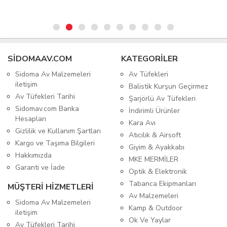
SIDOMAAV.COM
KATEGORİLER
Sidoma Av Malzemeleri
Av Tüfekleri
iletişim
Balistik Kurşun Geçirmez
Av Tüfekleri Tarihi
Şarjörlü Av Tüfekleri
Sidomav.com Banka
İndirimli Ürünler
Hesapları
Kara Avı
Gizlilik ve Kullanım Şartları
Atıcılık & Airsoft
Kargo ve Taşıma Bilgileri
Giyim & Ayakkabı
Hakkımızda
MKE MERMİLER
Garanti ve İade
Optik & Elektronik
Tabanca Ekipmanları
MÜŞTERİ HİZMETLERİ
Av Malzemeleri
Sidoma Av Malzemeleri
Kamp & Outdoor
iletişim
Ok Ve Yaylar
Av Tüfekleri Tarihi