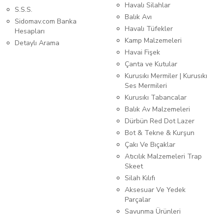
Havalı Silahlar
S.S.S.
Balık Avı
Sidomav.com Banka
Havalı Tüfekler
Hesapları
Kamp Malzemeleri
Detaylı Arama
Havai Fişek
Çanta ve Kutular
Kurusıkı Mermiler | Kurusıkı
Ses Mermileri
Kurusıkı Tabancalar
Balık Av Malzemeleri
Dürbün Red Dot Lazer
Bot & Tekne & Kurşun
Çakı Ve Bıçaklar
Atıcılık Malzemeleri Trap
Skeet
Silah Kılıfı
Aksesuar Ve Yedek
Parçalar
Savunma Ürünleri