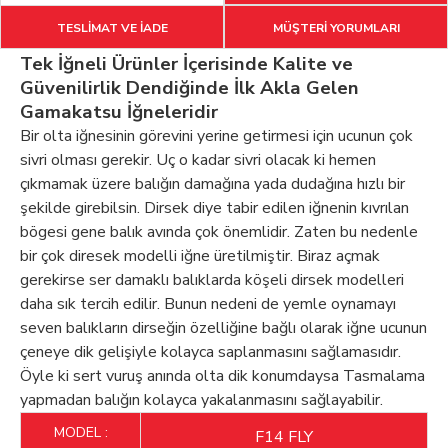
TESLİMAT VE İADE
MÜŞTERİ YORUMLARI
Tek İğneli Ürünler İçerisinde Kalite ve
Güvenilirlik Dendiğinde İlk Akla Gelen
Gamakatsu İğneleridir
Bir olta iğnesinin görevini yerine getirmesi için ucunun çok
sivri olması gerekir. Uç o kadar sivri olacak ki hemen
çıkmamak üzere balığın damağına yada dudağına hızlı bir
şekilde girebilsin. Dirsek diye tabir edilen iğnenin kıvrılan
bögesi gene balık avında çok önemlidir. Zaten bu nedenle
bir çok diresek modelli iğne üretilmiştir. Biraz açmak
gerekirse ser damaklı balıklarda köşeli dirsek modelleri
daha sık tercih edilir. Bunun nedeni de yemle oynamayı
seven balıkların dirseğin özelliğine bağlı olarak iğne ucunun
çeneye dik gelişiyle kolayca saplanmasını sağlamasıdır.
Öyle ki sert vuruş anında olta dik konumdaysa Tasmalama
yapmadan balığın kolayca yakalanmasını sağlayabilir.
MODEL :
F14 FLY