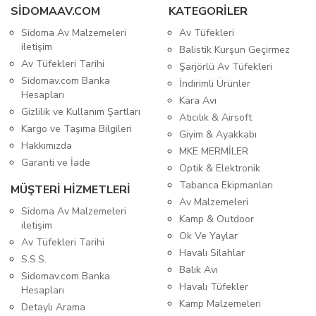
SIDOMAAV.COM
KATEGORİLER
Sidoma Av Malzemeleri
Av Tüfekleri
iletişim
Balistik Kurşun Geçirmez
Av Tüfekleri Tarihi
Şarjörlü Av Tüfekleri
Sidomav.com Banka
İndirimli Ürünler
Hesapları
Kara Avı
Gizlilik ve Kullanım Şartları
Atıcılık & Airsoft
Kargo ve Taşıma Bilgileri
Giyim & Ayakkabı
Hakkımızda
MKE MERMİLER
Garanti ve İade
Optik & Elektronik
Tabanca Ekipmanları
MÜŞTERİ HİZMETLERİ
Av Malzemeleri
Sidoma Av Malzemeleri
Kamp & Outdoor
iletişim
Ok Ve Yaylar
Av Tüfekleri Tarihi
Havalı Silahlar
S.S.S.
Balık Avı
Sidomav.com Banka
Havalı Tüfekler
Hesapları
Kamp Malzemeleri
Detaylı Arama