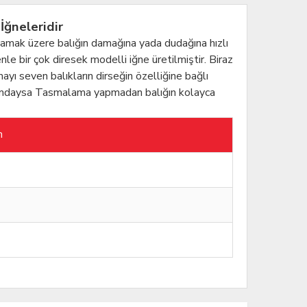
İğneleridir
ıkmamak üzere balığın damağına yada dudağına hızlı
nle bir çok diresek modelli iğne üretilmiştir. Biraz
yı seven balıkların dirseğin özelliğine bağlı
konumdaysa Tasmalama yapmadan balığın kolayca
m