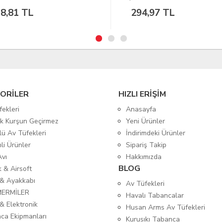
4,97 TL
508,47 TL
ORİLER
HIZLI ERİŞİM
fekleri
Anasayfa
tik Kurşun Geçirmez
Yeni Ürünler
lü Av Tüfekleri
İndirimdeki Ürünler
mli Ürünler
Sipariş Takip
Avı
Hakkımızda
BLOG
ık & Airsoft
 & Ayakkabı
Av Tüfekleri
MERMİLER
Havalı Tabancalar
& Elektronik
Husan Arms Av Tüfekleri
ca Ekipmanları
Kurusıkı Tabanca