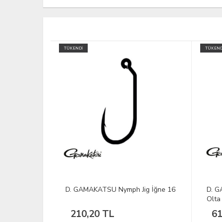
TÜKENDİ
TÜKEND
ig İğne 16
D. GAMAKATSU LS-1810B No:14
D. S
Olta İğnesi 1/16
Yem
61,35 TL
21