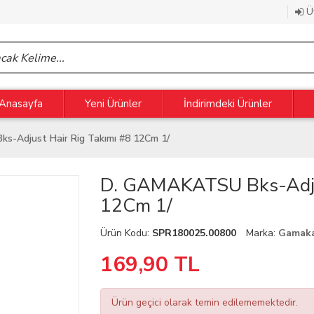
Üy
Anasayfa
Yeni Ürünler
İndirimdeki Ürünler
s-Adjust Hair Rig Takımı #8 12Cm 1/
D. GAMAKATSU Bks-Adjus
12Cm 1/
Ürün Kodu:
SPR180025.00800
Marka:
Gamak
169,90
TL
Ürün geçici olarak temin edilememektedir.