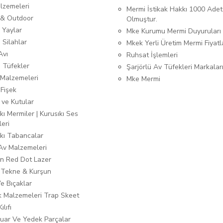
lzemeleri
Mermi İstikak Hakkı 1000 Adet
& Outdoor
Olmuştur.
 Yaylar
Mke Kurumu Mermi Duyuruları
 Silahlar
Mkek Yerli Üretim Mermi Fiyatl
Avı
Ruhsat İşlemleri
ı Tüfekler
Şarjörlü Av Tüfekleri Markalar
Malzemeleri
Mke Mermi
 Fişek
 ve Kutular
kı Mermiler | Kurusıkı Ses
leri
ıkı Tabancalar
 Av Malzemeleri
n Red Dot Lazer
 Tekne & Kurşun
Ve Bıçaklar
ık Malzemeleri Trap Skeet
ılıfı
uar Ve Yedek Parçalar