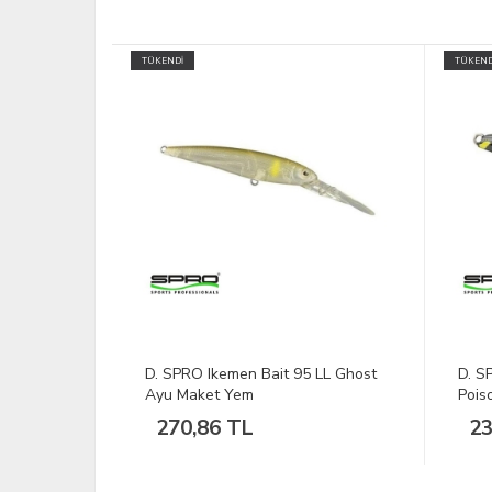
TÜKENDİ
TÜKEND
 LL Ghost
D. SPRO Chibi Shad 40 LL Au.
D. D
Poison Frog Maket Yem
Renk
234,74 TL
46