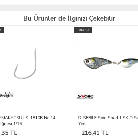
Bu Ürünler de İlginizi Çekebilir
İ
EBILE Spin Shad 1 SK O Sahte
D. DFT Sasi 10 cm 8 gr İğnesiz
Renk: D005 1/25
6,41 TL
338,23 TL