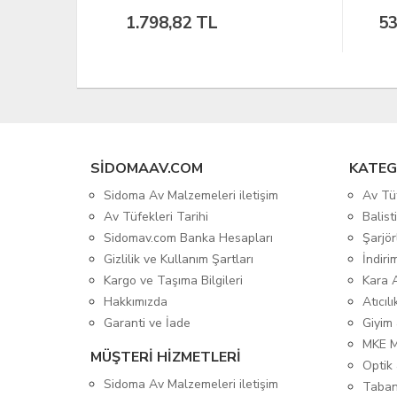
538,81 TL
29
SIDOMAAV.COM
KATEG
Sidoma Av Malzemeleri iletişim
Av Tü
Av Tüfekleri Tarihi
Balis
Sidomav.com Banka Hesapları
Şarjör
Gizlilik ve Kullanım Şartları
İndiri
Kargo ve Taşıma Bilgileri
Kara 
Hakkımızda
Atıcıl
Garanti ve İade
Giyim
MKE 
MÜŞTERİ HİZMETLERİ
Optik 
Sidoma Av Malzemeleri iletişim
Taban