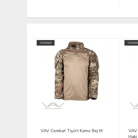
TÜKENDİ
o Bej M
VAV Uzun Kol Gömlek Aura-02
DFT 
Haki M
1/10