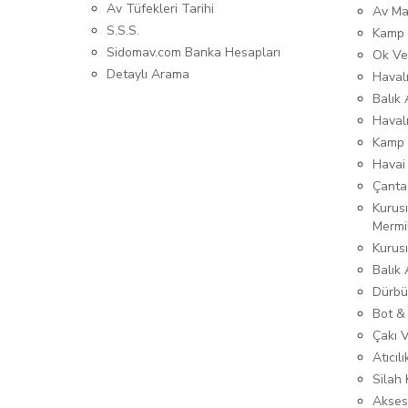
Av Tüfekleri Tarihi
Av Ma
S.S.S.
Kamp 
Sidomav.com Banka Hesapları
Ok Ve
Detaylı Arama
Havalı
Balık 
Haval
Kamp 
Havai
Çanta
Kurusı
Mermi
Kurus
Balık
Dürbü
Bot &
Çakı 
Atıcıl
Silah K
Akses