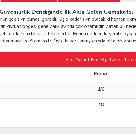
e Güvenilirlik Dendiğinde İlk Akla Gelen Gamakatsu 
ucunun çok sivri olması gerekir. Uç o kadar sivri olacak ki hemen ç
nenin kıvrılan bögesi gene balık avında çok önemlidir. Zaten bu nede
sek modelleri daha sık tercih edilir. Bunun nedeni de yemle oynama
 saplanmasını sağlamasıdır. Öyle ki sert vuruş anında olta dik 
Bks-Adjust Hair Rig Takımı 12 c
Bronze
1/6
#8