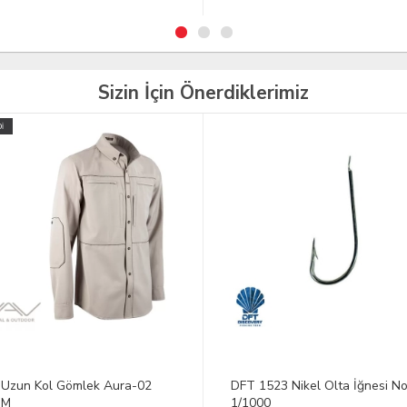
Sizin İçin Önerdiklerimiz
TÜKENDİ
YENİ
1523 Nikel Olta İğnesi No:12
Bacak Fişekliği Tactical
00