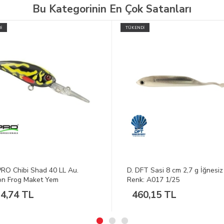
Bu Kategorinin En Çok Satanları
İ
TÜKENDİ
FT Sasi 8 cm 2,7 g İğnesiz
D. GAMAKATSU BKS-3120R 
: A017 1/25
İğne Takımı 70Cm #2
0,15 TL
135,86 TL