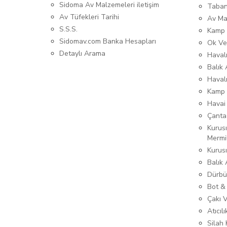
Sidoma Av Malzemeleri iletişim
Taban
Av Tüfekleri Tarihi
Av Ma
S.S.S.
Kamp 
Sidomav.com Banka Hesapları
Ok Ve
Detaylı Arama
Havalı
Balık 
Haval
Kamp 
Havai
Çanta
Kurusı
Mermi
Kurus
Balık
Dürbü
Bot &
Çakı 
Atıcıl
Silah K