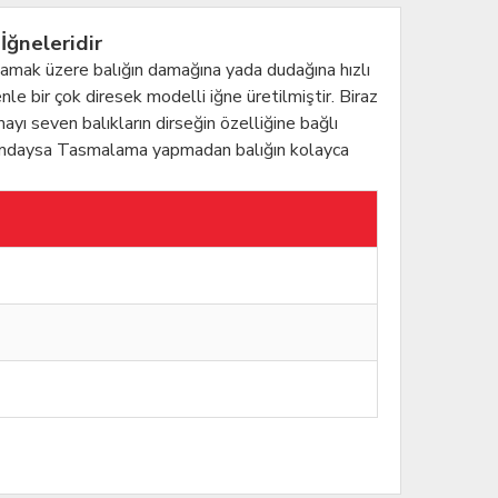
İğneleridir
ıkmamak üzere balığın damağına yada dudağına hızlı
nle bir çok diresek modelli iğne üretilmiştir. Biraz
yı seven balıkların dirseğin özelliğine bağlı
konumdaysa Tasmalama yapmadan balığın kolayca