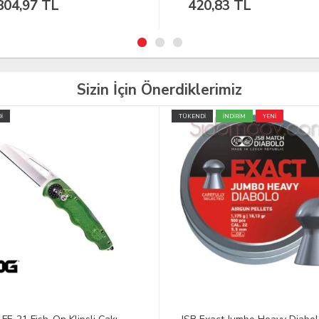
804,97 TL
420,83 TL
Sizin İçin Önerdiklerimiz
İ
TÜKENDİ
İNDİRİM
YENİ