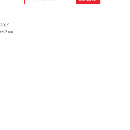
 2019
arı Zam
ı