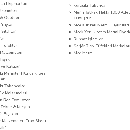
ca Ekipmanları
Kurusıkı Tabanca
lzemeleri
Mermi İstikak Hakkı 1000 Adet
& Outdoor
Olmuştur.
 Yaylar
Mke Kurumu Mermi Duyuruları
 Silahlar
Mkek Yerli Üretim Mermi Fiyatl
Avı
Ruhsat İşlemleri
ı Tüfekler
Şarjörlü Av Tüfekleri Markalar
Malzemeleri
Mke Mermi
 Fişek
 ve Kutular
kı Mermiler | Kurusıkı Ses
leri
ıkı Tabancalar
 Av Malzemeleri
n Red Dot Lazer
 Tekne & Kurşun
Ve Bıçaklar
ık Malzemeleri Trap Skeet
ılıfı