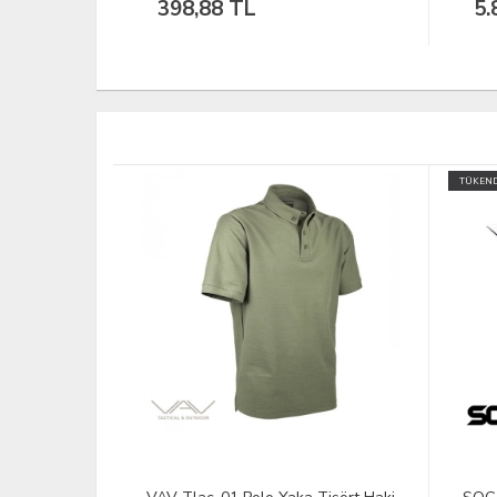
398,88 TL
5.
TÜKEND