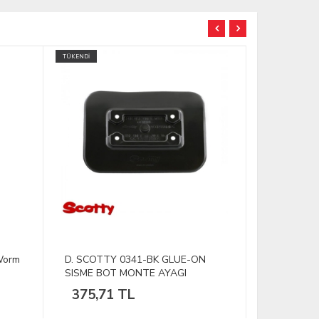
TÜKENDİ
TÜKENDİ
Worm
D. SCOTTY 0341-BK GLUE-ON
D. DEERHU
SISME BOT MONTE AYAGI
350DH Kısa
375,71 TL
273,26