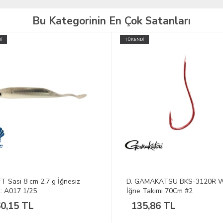
Bu Kategorinin En Çok Satanları
İ
TÜKENDİ
FT Sasi 8 cm 2,7 g İğnesiz
D. GAMAKATSU BKS-3120R 
: A017 1/25
İğne Takımı 70Cm #2
0,15 TL
135,86 TL