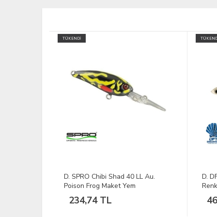
TÜKENDİ
TÜKEND
 LL Ghost
D. SPRO Chibi Shad 40 LL Au.
D. D
Poison Frog Maket Yem
Renk
234,74 TL
46