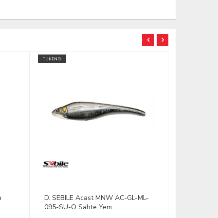
TÜKENDİ
TÜKENDİ
n
D. SEBILE Acast MNW AC-GL-ML-
D. QUANTU
095-SU-O Sahte Yem
Kırmızı-Gü