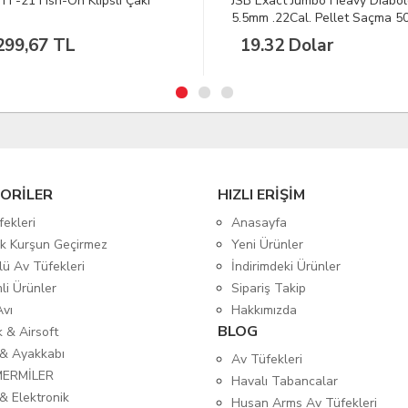
FF-21 Fish-On Klipsli Çakı
JSB Exact Jumbo Heavy Diabo
5.5mm .22Cal. Pellet Saçma 5
Ad.
299,67 TL
19.32 Dolar
ORİLER
HIZLI ERİŞİM
fekleri
Anasayfa
tik Kurşun Geçirmez
Yeni Ürünler
lü Av Tüfekleri
İndirimdeki Ürünler
mli Ürünler
Sipariş Takip
Avı
Hakkımızda
BLOG
ık & Airsoft
 & Ayakkabı
Av Tüfekleri
MERMİLER
Havalı Tabancalar
& Elektronik
Husan Arms Av Tüfekleri