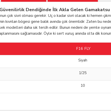
e Güvenilirlik Dendiğinde İlk Akla Gelen Gamakatsu 
ucunun çok sivri olması gerekir. Uç o kadar sivri olacak ki hemen ç
nenin kıvrılan bögesi gene balık avında çok önemlidir. Zaten bu nede
sek modelleri daha sık tercih edilir. Bunun nedeni de yemle oynama
 saplanmasını sağlamasıdır. Öyle ki sert vuruş anında olta dik 
F16 FLY
Siyah
1/25
10