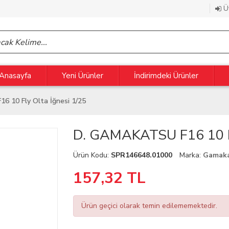
Üy
Anasayfa
Yeni Ürünler
İndirimdeki Ürünler
 10 Fly Olta İğnesi 1/25
D. GAMAKATSU F16 10 Fl
Ürün Kodu:
SPR146648.01000
Marka:
Gamak
157,32
TL
Ürün geçici olarak temin edilememektedir.