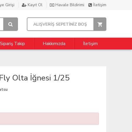
e Girişi
Kayıt Ol
Havale Bildirimi
İletişim
ALIŞVERİŞ SEPETİNİZ BOŞ
Sipariş Takip
Hakkımızda
İletişim
y Olta İğnesi 1/25
atsu