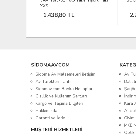
 Antrasit
VAV Tlac-01 Polo Yaka Tişört Haki
SOG 
XXS
1.438,80 TL
2.
SIDOMAAV.COM
KATEG
Sidoma Av Malzemeleri iletişim
Av Tü
Av Tüfekleri Tarihi
Balis
Sidomav.com Banka Hesapları
Şarjör
Gizlilik ve Kullanım Şartları
İndiri
Kargo ve Taşıma Bilgileri
Kara 
Hakkımızda
Atıcıl
Garanti ve İade
Giyim
MKE 
MÜŞTERİ HİZMETLERİ
Optik 