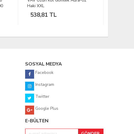
lo
VAV Uzun Kol Gömlek Aura-02
BLACKSPAD
00
Haki XXL
Polar Mont
538,81 TL
2.159,
SOSYAL MEDYA
Facebook
Instagram
Twitter
Google Plus
E-BÜLTEN