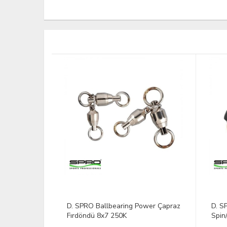
-Line
D. SPRO Ballbearing Power Çapraz
D. S
Fırdöndü 8x7 250K
Spin