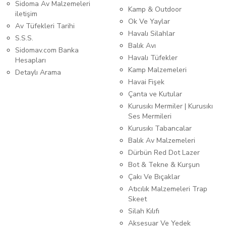
Sidoma Av Malzemeleri
Kamp & Outdoor
iletişim
Ok Ve Yaylar
Av Tüfekleri Tarihi
Havalı Silahlar
S.S.S.
Balık Avı
Sidomav.com Banka
Havalı Tüfekler
Hesapları
Kamp Malzemeleri
Detaylı Arama
Havai Fişek
Çanta ve Kutular
Kurusıkı Mermiler | Kurusıkı
Ses Mermileri
Kurusıkı Tabancalar
Balık Av Malzemeleri
Dürbün Red Dot Lazer
Bot & Tekne & Kurşun
Çakı Ve Bıçaklar
Atıcılık Malzemeleri Trap
Skeet
Silah Kılıfı
Aksesuar Ve Yedek