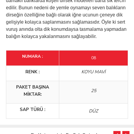
damaklı balıklarda köşeli dirsek modelleri daha sık tercih
edilir. Bunun nedeni de yemle oynamayı seven balıkların
dirseğin özelliğine bağlı olarak iğne ucunun çeneye dik
gelişiyle kolayca saplanmasını sağlamasıdır. Öyle ki sert
vuruş anında olta dik konumdaysa tasmalama yapmadan
balığın kolayca yakalanmasını sağlayabilir.
NUMARA :
08
RENK :
KOYU MAVİ
PAKET BAŞINA
25
MİKTAR:
SAP TÜRÜ :
DÜZ