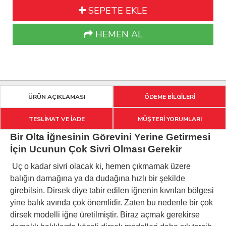
SEPETE EKLE
HEMEN AL
ÜRÜN AÇIKLAMASI
ÖDEME BİLGİLERİ
TESLİMAT VE İADE
MÜŞTERİ YORUMLARI
Bir Olta İğnesinin Görevini Yerine Getirmesi
İçin Ucunun Çok Sivri Olması Gerekir
Uç o kadar sivri olacak ki, hemen çıkmamak üzere
balığın damağına ya da dudağına hızlı bir şekilde
girebilsin. Dirsek diye tabir edilen iğnenin kıvrılan bölgesi
yine balık avında çok önemlidir. Zaten bu nedenle bir çok
dirsek modelli iğne üretilmiştir. Biraz açmak gerekirse