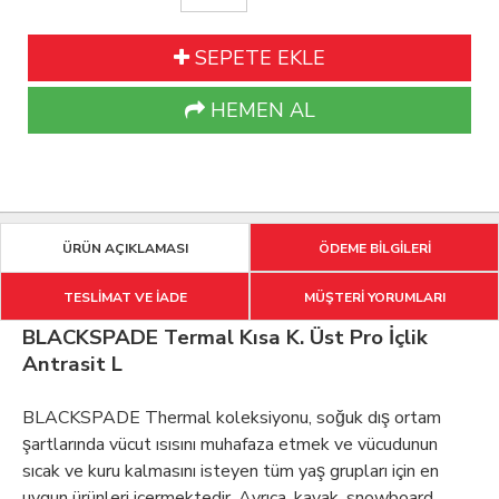
SEPETE EKLE
HEMEN AL
ÜRÜN AÇIKLAMASI
ÖDEME BİLGİLERİ
TESLİMAT VE İADE
MÜŞTERİ YORUMLARI
BLACKSPADE Termal Kısa K. Üst Pro İçlik
Antrasit L
BLACKSPADE Thermal koleksiyonu, soğuk dış ortam
şartlarında vücut ısısını muhafaza etmek ve vücudunun
sıcak ve kuru kalmasını isteyen tüm yaş grupları için en
uygun ürünleri içermektedir. Ayrıca, kayak, snowboard,