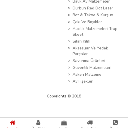
Balık Av Malzemeleri
Dürbün Red Dot Lazer
Bot & Tekne & Kurşun
Çakı Ve Bıçaklar
Atıcılık Malzemeleri Trap
Skeet
Silah Kılıfı
Aksesuar Ve Yedek
Parçalar
Savunma Ürünleri
Güvenlik Malzemeleri
Askeri Malzeme
Av Fişekleri
Copyrights © 2018
{%kategori_metaDescription%} {%KATEGORI_ADI%}