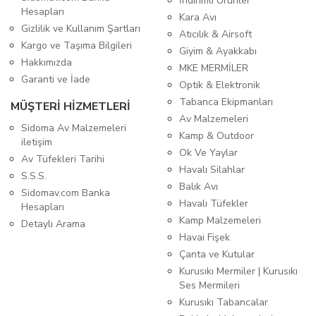
İndirimli Ürünler
Hesapları
Kara Avı
Gizlilik ve Kullanım Şartları
Atıcılık & Airsoft
Kargo ve Taşıma Bilgileri
Giyim & Ayakkabı
Hakkımızda
MKE MERMİLER
Garanti ve İade
Optik & Elektronik
Tabanca Ekipmanları
MÜŞTERİ HİZMETLERİ
Av Malzemeleri
Sidoma Av Malzemeleri
Kamp & Outdoor
iletişim
Ok Ve Yaylar
Av Tüfekleri Tarihi
Havalı Silahlar
S.S.S.
Balık Avı
Sidomav.com Banka
Havalı Tüfekler
Hesapları
Kamp Malzemeleri
Detaylı Arama
Havai Fişek
Çanta ve Kutular
Kurusıkı Mermiler | Kurusıkı
Ses Mermileri
Kurusıkı Tabancalar