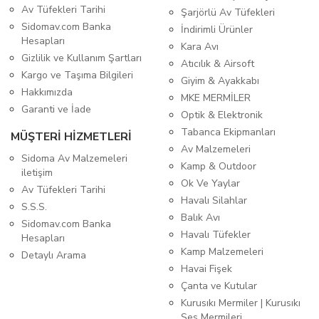
Av Tüfekleri Tarihi
Şarjörlü Av Tüfekleri
Sidomav.com Banka
İndirimli Ürünler
Hesapları
Kara Avı
Gizlilik ve Kullanım Şartları
Atıcılık & Airsoft
Kargo ve Taşıma Bilgileri
Giyim & Ayakkabı
Hakkımızda
MKE MERMİLER
Garanti ve İade
Optik & Elektronik
Tabanca Ekipmanları
MÜŞTERİ HİZMETLERİ
Av Malzemeleri
Sidoma Av Malzemeleri
Kamp & Outdoor
iletişim
Ok Ve Yaylar
Av Tüfekleri Tarihi
Havalı Silahlar
S.S.S.
Balık Avı
Sidomav.com Banka
Havalı Tüfekler
Hesapları
Kamp Malzemeleri
Detaylı Arama
Havai Fişek
Çanta ve Kutular
Kurusıkı Mermiler | Kurusıkı
Ses Mermileri