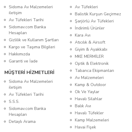
Sidoma Av Malzemeleri
Av Tüfekleri
iletişim
Balistik Kurşun Geçirmez
Av Tüfekleri Tarihi
Şarjörlü Av Tüfekleri
Sidomav.com Banka
İndirimli Ürünler
Hesapları
Kara Avı
Gizlilik ve Kullanım Şartları
Atıcılık & Airsoft
Kargo ve Taşıma Bilgileri
Giyim & Ayakkabı
Hakkımızda
MKE MERMİLER
Garanti ve İade
Optik & Elektronik
Tabanca Ekipmanları
MÜŞTERİ HİZMETLERİ
Av Malzemeleri
Sidoma Av Malzemeleri
Kamp & Outdoor
iletişim
Ok Ve Yaylar
Av Tüfekleri Tarihi
Havalı Silahlar
S.S.S.
Balık Avı
Sidomav.com Banka
Havalı Tüfekler
Hesapları
Kamp Malzemeleri
Detaylı Arama
Havai Fişek