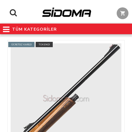
TÜM KATEGORİLER
ÜCRETSİZ KARGO
TÜKENDİ