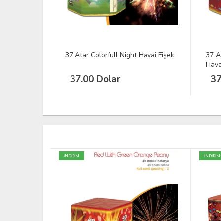
Havai Fişek
37 Atar Silver Gold Crackling
37 A
Havai Fişek
37.00 Dolar
37
İNDİRİM
YENİ
TÜKEND