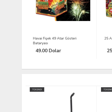
teri
25 Atar Party Flowers Havai Fişek
Hava
25.00 Dolar
TÜKENDİ
TÜKEND