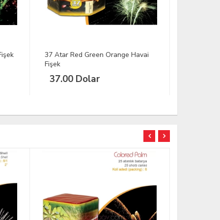
vai
37 Atar Gold Wawe Havai Fişek
37 Atar Twi
37.00 Dolar
37.00 
TÜKENDİ
İNDİRİM
İNDİRİM
YENİ