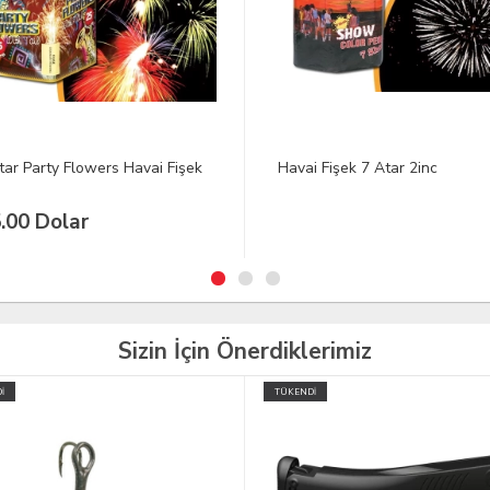
i Fişek 7 Atar 2inc
25 Atar Colored Palm Havai Fi
25.00 Dolar
Sizin İçin Önerdiklerimiz
İ
TÜKENDİ