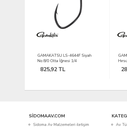
Siyah
GAMAKATSU Hook Treble Twinex
Katla
Hırsız İğne 4
281,85 TL
50
SIDOMAAV.COM
KATEG
Sidoma Av Malzemeleri iletişim
Av Tü