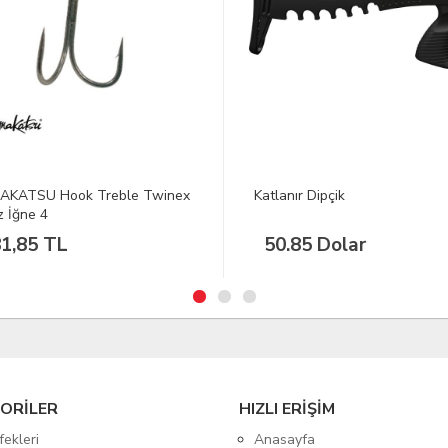
nır Dipçik
GAMAKATSU LS-3323F Spiral
Olta İğnesi 1/5
.85 Dolar
223,22 TL
ORİLER
HIZLI ERİŞİM
fekleri
Anasayfa