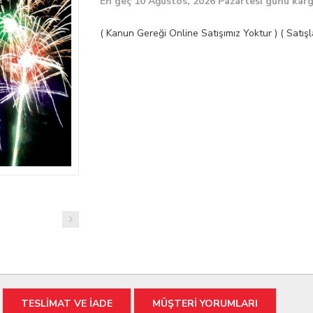
En geç 10 Ağustos, 2026 Pazartesi günü kar
( Kanun Gereği Online Satışımız Yoktur ) ( Satı
TESLİMAT VE İADE
MÜŞTERİ YORUMLARI