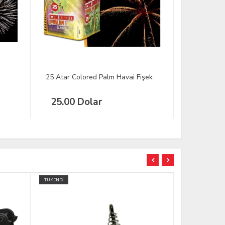
şek
Havai Fişek - 25 Atar 2İnc
Volkan Ate
254,24
TÜKENDİ