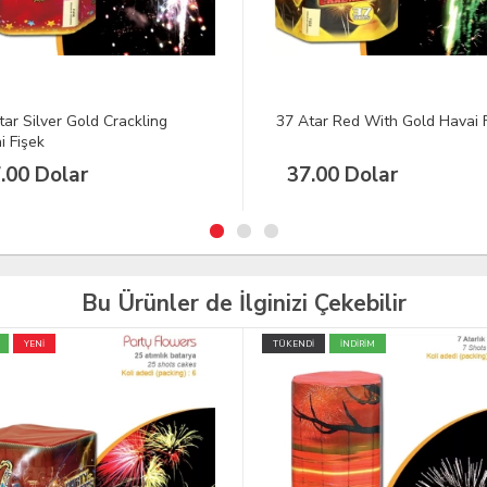
tar Red With Gold Havai Fişek
37 Atar Red Green Orange Ha
Fişek
.00 Dolar
37.00 Dolar
Bu Ürünler de İlginizi Çekebilir
İ
İNDİRİM