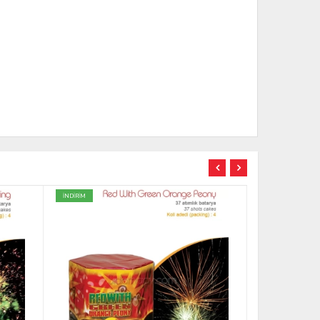
İNDİRİM
İNDİRİM