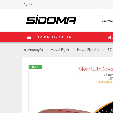
Tel :
TÜM KATEGORİLER
Anasayfa
Havai Fişek
Havai Fişekler
37 
İNDİRİM