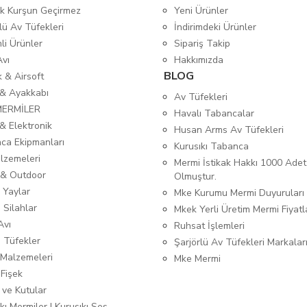
tik Kurşun Geçirmez
Yeni Ürünler
lü Av Tüfekleri
İndirimdeki Ürünler
mli Ürünler
Sipariş Takip
Avı
Hakkımızda
BLOG
ık & Airsoft
 & Ayakkabı
Av Tüfekleri
MERMİLER
Havalı Tabancalar
& Elektronik
Husan Arms Av Tüfekleri
ca Ekipmanları
Kurusıkı Tabanca
lzemeleri
Mermi İstikak Hakkı 1000 Adet
& Outdoor
Olmuştur.
 Yaylar
Mke Kurumu Mermi Duyuruları
 Silahlar
Mkek Yerli Üretim Mermi Fiyatl
Avı
Ruhsat İşlemleri
ı Tüfekler
Şarjörlü Av Tüfekleri Markalar
Malzemeleri
Mke Mermi
 Fişek
 ve Kutular
kı Mermiler | Kurusıkı Ses