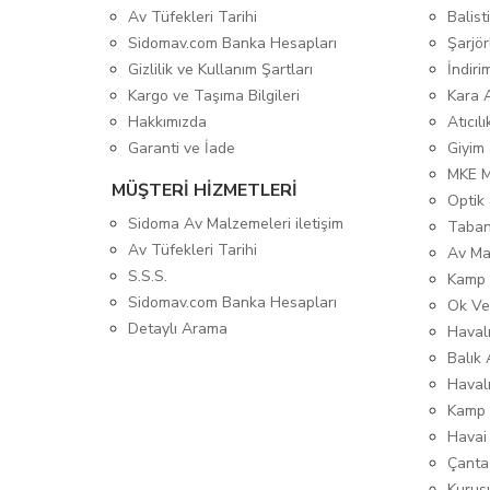
Av Tüfekleri Tarihi
Balis
Sidomav.com Banka Hesapları
Şarjör
Gizlilik ve Kullanım Şartları
İndiri
Kargo ve Taşıma Bilgileri
Kara 
Hakkımızda
Atıcıl
Garanti ve İade
Giyim
MKE 
MÜŞTERİ HİZMETLERİ
Optik 
Sidoma Av Malzemeleri iletişim
Taban
Av Tüfekleri Tarihi
Av Ma
S.S.S.
Kamp 
Sidomav.com Banka Hesapları
Ok Ve
Detaylı Arama
Havalı
Balık 
Haval
Kamp 
Havai
Çanta
Kurusı