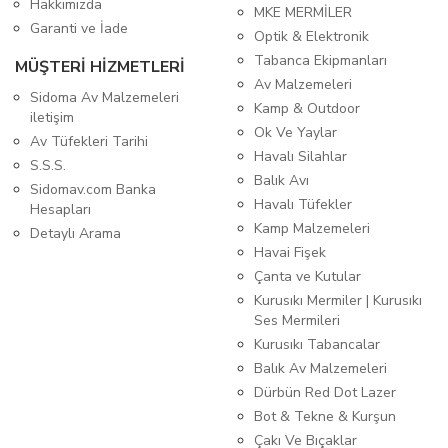
Hakkımızda
MKE MERMİLER
Garanti ve İade
Optik & Elektronik
Tabanca Ekipmanları
MÜŞTERİ HİZMETLERİ
Av Malzemeleri
Sidoma Av Malzemeleri
Kamp & Outdoor
iletişim
Ok Ve Yaylar
Av Tüfekleri Tarihi
Havalı Silahlar
S.S.S.
Balık Avı
Sidomav.com Banka
Havalı Tüfekler
Hesapları
Kamp Malzemeleri
Detaylı Arama
Havai Fişek
Çanta ve Kutular
Kurusıkı Mermiler | Kurusıkı
Ses Mermileri
Kurusıkı Tabancalar
Balık Av Malzemeleri
Dürbün Red Dot Lazer
Bot & Tekne & Kurşun
Çakı Ve Bıçaklar