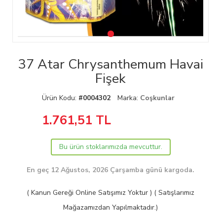
37 Atar Chrysanthemum Havai
Fişek
Ürün Kodu:
#0004302
Marka:
Coşkunlar
1.761,51
TL
Bu ürün stoklarımızda mevcuttur.
En geç 12 Ağustos, 2026 Çarşamba günü kargoda.
( Kanun Gereği Online Satışımız Yoktur ) ( Satışlarımız
Mağazamızdan Yapılmaktadır.)