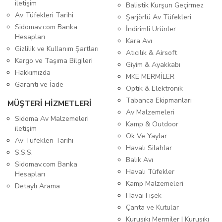
iletişim
Balistik Kurşun Geçirmez
Av Tüfekleri Tarihi
Şarjörlü Av Tüfekleri
Sidomav.com Banka
İndirimli Ürünler
Hesapları
Kara Avı
Gizlilik ve Kullanım Şartları
Atıcılık & Airsoft
Kargo ve Taşıma Bilgileri
Giyim & Ayakkabı
Hakkımızda
MKE MERMİLER
Garanti ve İade
Optik & Elektronik
Tabanca Ekipmanları
MÜŞTERİ HİZMETLERİ
Av Malzemeleri
Sidoma Av Malzemeleri
Kamp & Outdoor
iletişim
Ok Ve Yaylar
Av Tüfekleri Tarihi
Havalı Silahlar
S.S.S.
Balık Avı
Sidomav.com Banka
Havalı Tüfekler
Hesapları
Kamp Malzemeleri
Detaylı Arama
Havai Fişek
Çanta ve Kutular
Kurusıkı Mermiler | Kurusıkı