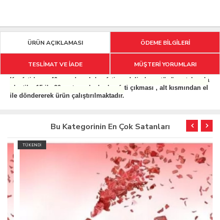
ÜRÜN AÇIKLAMASI
ÖDEME BİLGİLERİ
TESLİMAT VE İADE
MÜŞTERİ YORUMLARI
Konfeti boyu 40 cm , havalı konfeti modeli , hava tüpü metal yada
plastik , 15 ila 20 metreye kadar konfeti çıkması , alt kısmından el
ile döndererek ürün çalıştırılmaktadır.
Bu Kategorinin En Çok Satanları
TÜKENDİ