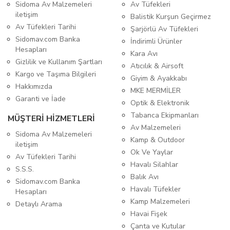
Sidoma Av Malzemeleri
Av Tüfekleri
iletişim
Balistik Kurşun Geçirmez
Av Tüfekleri Tarihi
Şarjörlü Av Tüfekleri
Sidomav.com Banka
İndirimli Ürünler
Hesapları
Kara Avı
Gizlilik ve Kullanım Şartları
Atıcılık & Airsoft
Kargo ve Taşıma Bilgileri
Giyim & Ayakkabı
Hakkımızda
MKE MERMİLER
Garanti ve İade
Optik & Elektronik
Tabanca Ekipmanları
MÜŞTERİ HİZMETLERİ
Av Malzemeleri
Sidoma Av Malzemeleri
Kamp & Outdoor
iletişim
Ok Ve Yaylar
Av Tüfekleri Tarihi
Havalı Silahlar
S.S.S.
Balık Avı
Sidomav.com Banka
Havalı Tüfekler
Hesapları
Kamp Malzemeleri
Detaylı Arama
Havai Fişek
Çanta ve Kutular