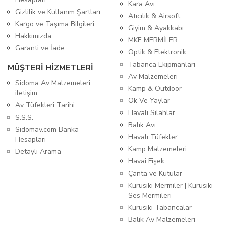
Kara Avı
Gizlilik ve Kullanım Şartları
Atıcılık & Airsoft
Kargo ve Taşıma Bilgileri
Giyim & Ayakkabı
Hakkımızda
MKE MERMİLER
Garanti ve İade
Optik & Elektronik
Tabanca Ekipmanları
MÜŞTERİ HİZMETLERİ
Av Malzemeleri
Sidoma Av Malzemeleri
Kamp & Outdoor
iletişim
Ok Ve Yaylar
Av Tüfekleri Tarihi
Havalı Silahlar
S.S.S.
Balık Avı
Sidomav.com Banka
Havalı Tüfekler
Hesapları
Kamp Malzemeleri
Detaylı Arama
Havai Fişek
Çanta ve Kutular
Kurusıkı Mermiler | Kurusıkı
Ses Mermileri
Kurusıkı Tabancalar
Balık Av Malzemeleri