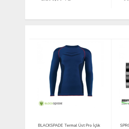
 Pro İçlik
SPRO MB W-Brass Crimp 0.8*1
SPRO