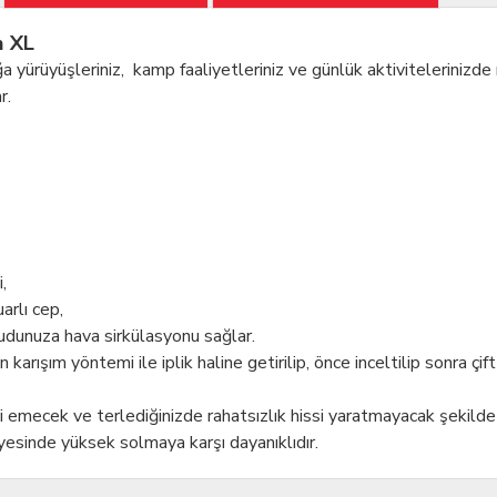
h XL
rüyüşleriniz, kamp faaliyetleriniz ve günlük aktivitelerinizde rah
r.
,
arlı cep,
ücudunuza hava sirkülasyonu sağlar.
rışım yöntemi ile iplik haline getirilip, önce inceltilip sonra çift
zi emecek ve terlediğinizde rahatsızlık hissi yaratmayacak şekilde
esinde yüksek solmaya karşı dayanıklıdır.