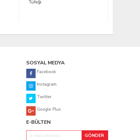
Lemon&Pearl S.Yem Gövdesi
251,51 TL
406.78
SOSYAL MEDYA
Facebook
Instagram
Twitter
Google Plus
E-BÜLTEN