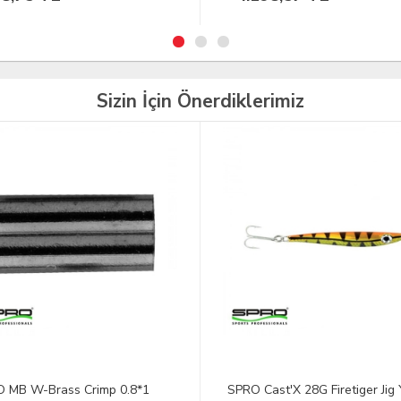
Sizin İçin Önerdiklerimiz
 Cast'X 28G Firetiger Jig Yem
Huğlu Atrox Taktik Pompalı A