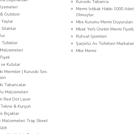
Kurusıkı Tabanca
lzemeleri
Mermi İstikak Hakkı 1000 Adet
& Outdoor
Olmuştur.
 Yaylar
Mke Kurumu Mermi Duyuruları
 Silahlar
Mkek Yerli Üretim Mermi Fiyatl
Avı
Ruhsat İşlemleri
ı Tüfekler
Şarjörlü Av Tüfekleri Markalar
Malzemeleri
Mke Mermi
 Fişek
 ve Kutular
kı Mermiler | Kurusıkı Ses
leri
ıkı Tabancalar
 Av Malzemeleri
n Red Dot Lazer
 Tekne & Kurşun
Ve Bıçaklar
ık Malzemeleri Trap Skeet
ılıfı