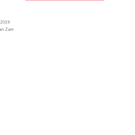
 2019
arı Zam
ı