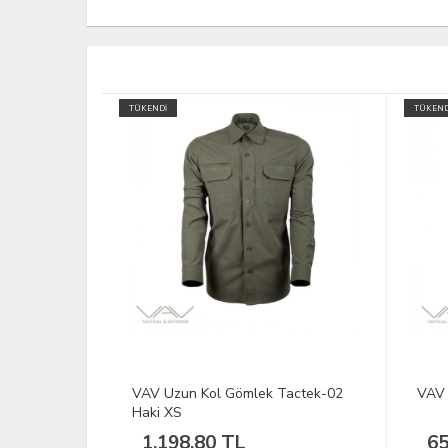
TÜKENDİ
actek-02
VAV Softshell Pantolon Mavi XL
VAV 
Siya
658,75 TL
4.