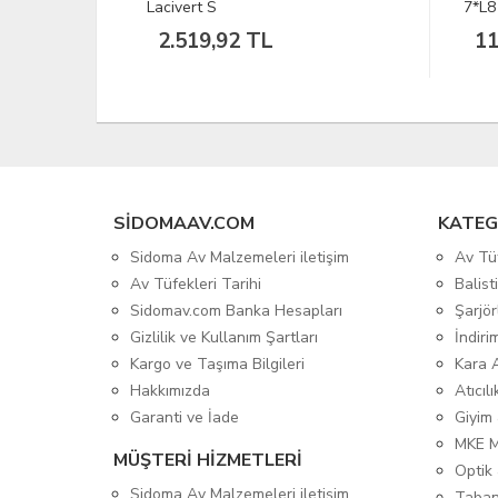
7*L8 Sıkma Burcu 1/17
111,38 TL
22
SIDOMAAV.COM
KATEG
Sidoma Av Malzemeleri iletişim
Av Tü
Av Tüfekleri Tarihi
Balis
Sidomav.com Banka Hesapları
Şarjör
Gizlilik ve Kullanım Şartları
İndiri
Kargo ve Taşıma Bilgileri
Kara 
Hakkımızda
Atıcıl
Garanti ve İade
Giyim
MKE 
MÜŞTERİ HİZMETLERİ
Optik 
Sidoma Av Malzemeleri iletişim
Taban