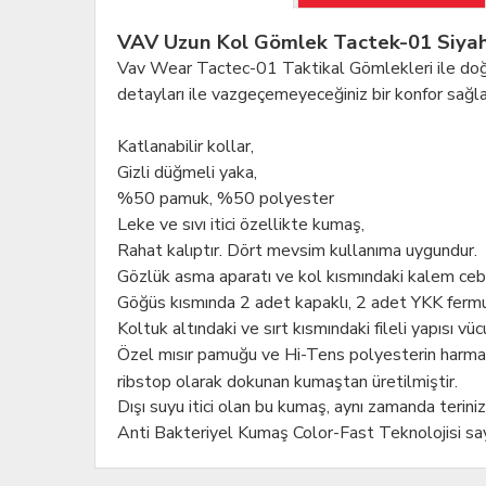
VAV Uzun Kol Gömlek Tactek-01 Siya
Vav Wear Tactec-01 Taktikal Gömlekleri ile doğa yü
detayları ile vazgeçemeyeceğiniz bir konfor sağla
Katlanabilir kollar,
Gizli düğmeli yaka,
%50 pamuk, %50 polyester
Leke ve sıvı itici özellikte kumaş,
Rahat kalıptır. Dört mevsim kullanıma uygundur.
Gözlük asma aparatı ve kol kısmındaki kalem cebi
Göğüs kısmında 2 adet kapaklı, 2 adet YKK fermu
Koltuk altındaki ve sırt kısmındaki fileli yapısı v
Özel mısır pamuğu ve Hi-Tens polyesterin harman ka
ribstop olarak dokunan kumaştan üretilmiştir.
Dışı suyu itici olan bu kumaş, aynı zamanda terini
Anti Bakteriyel Kumaş Color-Fast Teknolojisi say