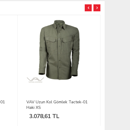
TÜKENDİ
TÜKENDİ
-01
VAV Uzun Kol Gömlek Tactek-01
VAV Uzun 
Mavi Kot L
Mavi Kot X
1.678,80 TL
1.678,