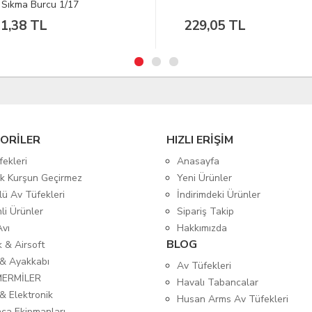
Tüfeği
9,05 TL
ORİLER
HIZLI ERİŞİM
fekleri
Anasayfa
tik Kurşun Geçirmez
Yeni Ürünler
lü Av Tüfekleri
İndirimdeki Ürünler
mli Ürünler
Sipariş Takip
Avı
Hakkımızda
BLOG
ık & Airsoft
 & Ayakkabı
Av Tüfekleri
MERMİLER
Havalı Tabancalar
& Elektronik
Husan Arms Av Tüfekleri
ca Ekipmanları