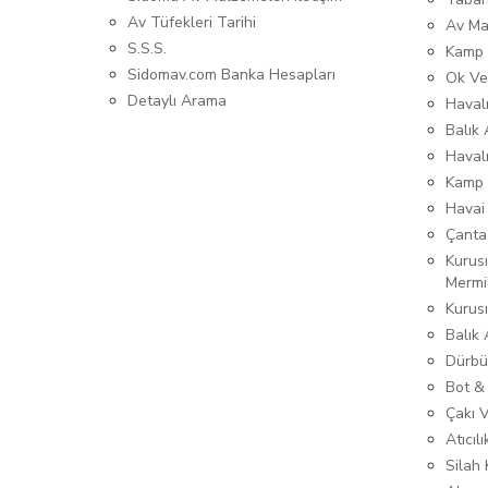
Av Tüfekleri Tarihi
Av Ma
S.S.S.
Kamp 
Sidomav.com Banka Hesapları
Ok Ve
Detaylı Arama
Havalı
Balık 
Haval
Kamp 
Havai
Çanta
Kurusı
Mermi
Kurus
Balık
Dürbü
Bot &
Çakı 
Atıcıl
Silah K