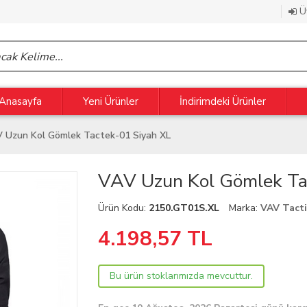
Üy
Anasayfa
Yeni Ürünler
İndirimdeki Ürünler
 Uzun Kol Gömlek Tactek-01 Siyah XL
VAV Uzun Kol Gömlek Ta
Ürün Kodu:
2150.GT01S.XL
Marka:
VAV Tact
4.198,57
TL
Bu ürün stoklarımızda mevcuttur.