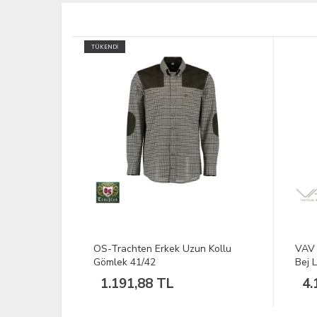
n Kollu
VAV Uzun Kol Gömlek Tactek-01
VAV 
Bej L
Bej 
4.198,57 TL
4.