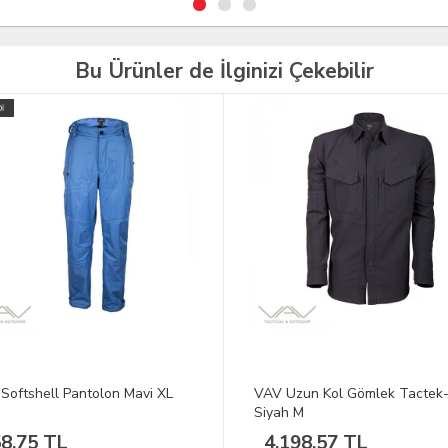
Bu Ürünler de İlginizi Çekebilir
Uzun Kol Gömlek Tactek-01
BLACKSPADE Termal Alt İçlik 
h M
Seviye Beyaz XL
198,57 TL
1.119,93 TL