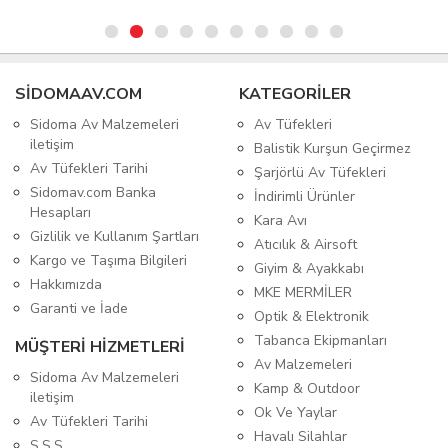
SIDOMAAV.COM
KATEGORİLER
Sidoma Av Malzemeleri
Av Tüfekleri
iletişim
Balistik Kurşun Geçirmez
Av Tüfekleri Tarihi
Şarjörlü Av Tüfekleri
Sidomav.com Banka
İndirimli Ürünler
Hesapları
Kara Avı
Gizlilik ve Kullanım Şartları
Atıcılık & Airsoft
Kargo ve Taşıma Bilgileri
Giyim & Ayakkabı
Hakkımızda
MKE MERMİLER
Garanti ve İade
Optik & Elektronik
Tabanca Ekipmanları
MÜŞTERİ HİZMETLERİ
Av Malzemeleri
Sidoma Av Malzemeleri
Kamp & Outdoor
iletişim
Ok Ve Yaylar
Av Tüfekleri Tarihi
Havalı Silahlar
S.S.S.