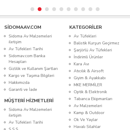
SIDOMAAV.COM
KATEGORİLER
Sidoma Av Malzemeleri
Av Tüfekleri
iletişim
Balistik Kurşun Geçirmez
Av Tüfekleri Tarihi
Şarjörlü Av Tüfekleri
Sidomav.com Banka
İndirimli Ürünler
Hesapları
Kara Avı
Gizlilik ve Kullanım Şartları
Atıcılık & Airsoft
Kargo ve Taşıma Bilgileri
Giyim & Ayakkabı
Hakkımızda
MKE MERMİLER
Garanti ve İade
Optik & Elektronik
Tabanca Ekipmanları
MÜŞTERİ HİZMETLERİ
Av Malzemeleri
Sidoma Av Malzemeleri
Kamp & Outdoor
iletişim
Ok Ve Yaylar
Av Tüfekleri Tarihi
Havalı Silahlar
S.S.S.