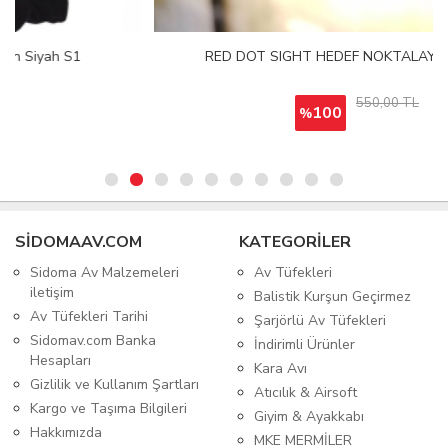
RED DOT SIGHT HEDEF NOKTALAYICI LAZERLİ
550,00 TL
100
%
SIDOMAAV.COM
KATEGORİLER
Sidoma Av Malzemeleri
Av Tüfekleri
iletişim
Balistik Kurşun Geçirmez
Av Tüfekleri Tarihi
Şarjörlü Av Tüfekleri
Sidomav.com Banka
İndirimli Ürünler
Hesapları
Kara Avı
Gizlilik ve Kullanım Şartları
Atıcılık & Airsoft
Kargo ve Taşıma Bilgileri
Giyim & Ayakkabı
Hakkımızda
MKE MERMİLER