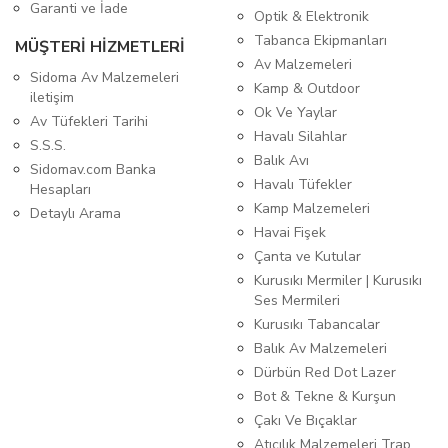
Garanti ve İade
Optik & Elektronik
Tabanca Ekipmanları
MÜŞTERİ HİZMETLERİ
Av Malzemeleri
Sidoma Av Malzemeleri
Kamp & Outdoor
iletişim
Ok Ve Yaylar
Av Tüfekleri Tarihi
Havalı Silahlar
S.S.S.
Balık Avı
Sidomav.com Banka
Havalı Tüfekler
Hesapları
Kamp Malzemeleri
Detaylı Arama
Havai Fişek
Çanta ve Kutular
Kurusıkı Mermiler | Kurusıkı
Ses Mermileri
Kurusıkı Tabancalar
Balık Av Malzemeleri
Dürbün Red Dot Lazer
Bot & Tekne & Kurşun
Çakı Ve Bıçaklar
Atıcılık Malzemeleri Trap