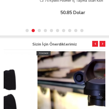
Cz 75 Kydex Polimer İç Taşıma Silah Kılıfı
50.85 Dolar
Sizin İçin Önerdiklerimiz
TÜKENDİ