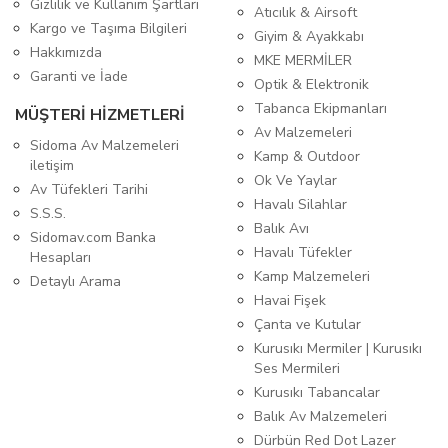
Gizlilik ve Kullanım Şartları
Atıcılık & Airsoft
Kargo ve Taşıma Bilgileri
Giyim & Ayakkabı
Hakkımızda
MKE MERMİLER
Garanti ve İade
Optik & Elektronik
Tabanca Ekipmanları
MÜŞTERİ HİZMETLERİ
Av Malzemeleri
Sidoma Av Malzemeleri
Kamp & Outdoor
iletişim
Ok Ve Yaylar
Av Tüfekleri Tarihi
Havalı Silahlar
S.S.S.
Balık Avı
Sidomav.com Banka
Havalı Tüfekler
Hesapları
Kamp Malzemeleri
Detaylı Arama
Havai Fişek
Çanta ve Kutular
Kurusıkı Mermiler | Kurusıkı
Ses Mermileri
Kurusıkı Tabancalar
Balık Av Malzemeleri
Dürbün Red Dot Lazer