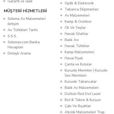
Garanti ve İade
Optik & Elektronik
Tabanca Ekipmanları
MÜŞTERİ HİZMETLERİ
Av Malzemeleri
Sidoma Av Malzemeleri
Kamp & Outdoor
iletişim
Ok Ve Yaylar
Av Tüfekleri Tarihi
Havalı Silahlar
S.S.S.
Balık Avı
Sidomav.com Banka
Havalı Tüfekler
Hesapları
Kamp Malzemeleri
Detaylı Arama
Havai Fişek
Çanta ve Kutular
Kurusıkı Mermiler | Kurusıkı
Ses Mermileri
Kurusıkı Tabancalar
Balık Av Malzemeleri
Dürbün Red Dot Lazer
Bot & Tekne & Kurşun
Çakı Ve Bıçaklar
Atıcılık Malzemeleri Trap