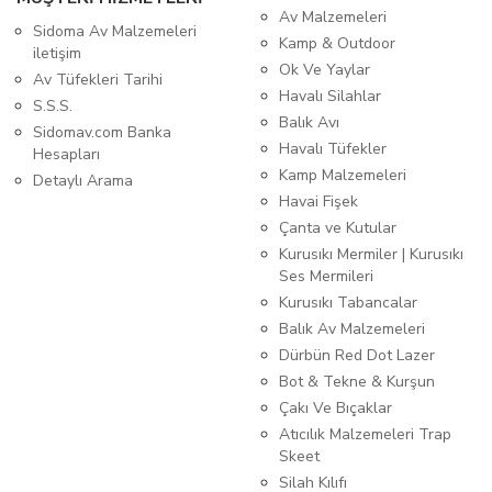
Av Malzemeleri
Sidoma Av Malzemeleri
Kamp & Outdoor
iletişim
Ok Ve Yaylar
Av Tüfekleri Tarihi
Havalı Silahlar
S.S.S.
Balık Avı
Sidomav.com Banka
Havalı Tüfekler
Hesapları
Kamp Malzemeleri
Detaylı Arama
Havai Fişek
Çanta ve Kutular
Kurusıkı Mermiler | Kurusıkı
Ses Mermileri
Kurusıkı Tabancalar
Balık Av Malzemeleri
Dürbün Red Dot Lazer
Bot & Tekne & Kurşun
Çakı Ve Bıçaklar
Atıcılık Malzemeleri Trap
Skeet
Silah Kılıfı