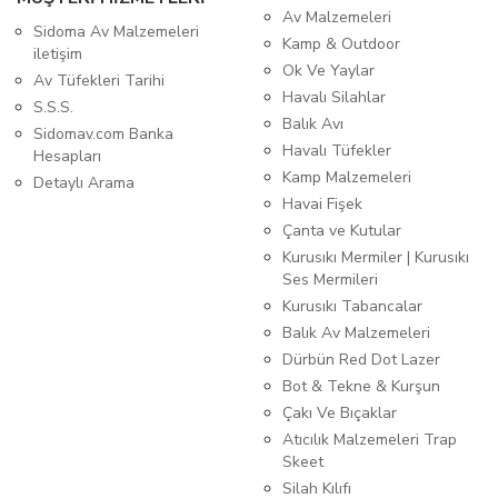
Av Malzemeleri
Sidoma Av Malzemeleri
Kamp & Outdoor
iletişim
Ok Ve Yaylar
Av Tüfekleri Tarihi
Havalı Silahlar
S.S.S.
Balık Avı
Sidomav.com Banka
Havalı Tüfekler
Hesapları
Kamp Malzemeleri
Detaylı Arama
Havai Fişek
Çanta ve Kutular
Kurusıkı Mermiler | Kurusıkı
Ses Mermileri
Kurusıkı Tabancalar
Balık Av Malzemeleri
Dürbün Red Dot Lazer
Bot & Tekne & Kurşun
Çakı Ve Bıçaklar
Atıcılık Malzemeleri Trap
Skeet
Silah Kılıfı