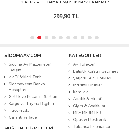
BLACKSPADE Termal Boyunluk Neck Gaiter Mavi
299,90 TL
SIDOMAAV.COM
KATEGORİLER
Sidoma Av Malzemeleri
Av Tüfekleri
iletişim
Balistik Kurşun Geçirmez
Av Tüfekleri Tarihi
Şarjörlü Av Tüfekleri
Sidomav.com Banka
İndirimli Ürünler
Hesapları
Kara Avı
Gizlilik ve Kullanım Şartları
Atıcılık & Airsoft
Kargo ve Taşıma Bilgileri
Giyim & Ayakkabı
Hakkımızda
MKE MERMİLER
Garanti ve İade
Optik & Elektronik
Tabanca Ekipmanları
MÜŞTERİ HİZMETLERİ