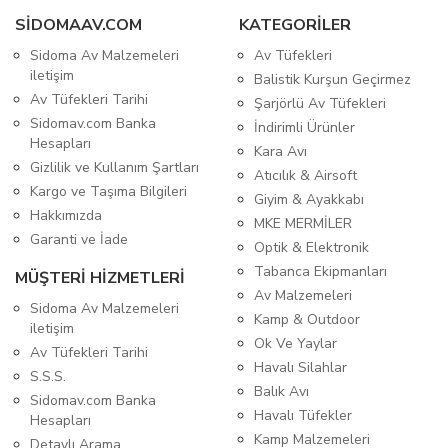
SIDOMAAV.COM
KATEGORİLER
Sidoma Av Malzemeleri
Av Tüfekleri
iletişim
Balistik Kurşun Geçirmez
Av Tüfekleri Tarihi
Şarjörlü Av Tüfekleri
Sidomav.com Banka
İndirimli Ürünler
Hesapları
Kara Avı
Gizlilik ve Kullanım Şartları
Atıcılık & Airsoft
Kargo ve Taşıma Bilgileri
Giyim & Ayakkabı
Hakkımızda
MKE MERMİLER
Garanti ve İade
Optik & Elektronik
Tabanca Ekipmanları
MÜŞTERİ HİZMETLERİ
Av Malzemeleri
Sidoma Av Malzemeleri
Kamp & Outdoor
iletişim
Ok Ve Yaylar
Av Tüfekleri Tarihi
Havalı Silahlar
S.S.S.
Balık Avı
Sidomav.com Banka
Havalı Tüfekler
Hesapları
Kamp Malzemeleri
Detaylı Arama