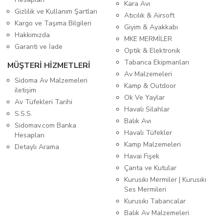
Kara Avı
Gizlilik ve Kullanım Şartları
Atıcılık & Airsoft
Kargo ve Taşıma Bilgileri
Giyim & Ayakkabı
Hakkımızda
MKE MERMİLER
Garanti ve İade
Optik & Elektronik
Tabanca Ekipmanları
MÜŞTERİ HİZMETLERİ
Av Malzemeleri
Sidoma Av Malzemeleri
Kamp & Outdoor
iletişim
Ok Ve Yaylar
Av Tüfekleri Tarihi
Havalı Silahlar
S.S.S.
Balık Avı
Sidomav.com Banka
Havalı Tüfekler
Hesapları
Kamp Malzemeleri
Detaylı Arama
Havai Fişek
Çanta ve Kutular
Kurusıkı Mermiler | Kurusıkı
Ses Mermileri
Kurusıkı Tabancalar
Balık Av Malzemeleri