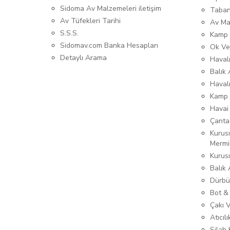
Sidoma Av Malzemeleri iletişim
Taban
Av Tüfekleri Tarihi
Av Ma
S.S.S.
Kamp 
Sidomav.com Banka Hesapları
Ok Ve
Detaylı Arama
Havalı
Balık 
Haval
Kamp 
Havai
Çanta
Kurusı
Mermi
Kurus
Balık
Dürbü
Bot &
Çakı 
Atıcıl
Silah K