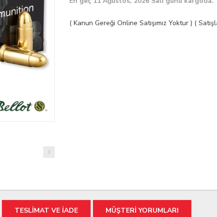
En geç 11 Ağustos, 2026 Salı günü kargoda.
( Kanun Gereği Online Satışımız Yoktur ) ( Satı
TESLİMAT VE İADE
MÜŞTERİ YORUMLARI