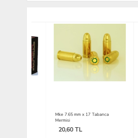
 Mermisi
Mke 7.65 mm x 17 Tabanca
Ster
Mermisi
20,60 TL
14