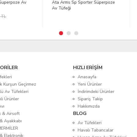
Arms Sp Sporter Süperpoze
DEERHUNTER Strike Teflon K
üfeği
Yeşil Uzun Mont 50
7.097,57 TL
ORİLER
HIZLI ERİŞİM
fekleri
Anasayfa
tik Kurşun Geçirmez
Yeni Ürünler
lü Av Tüfekleri
İndirimdeki Ürünler
mli Ürünler
Sipariş Takip
Avı
Hakkımızda
BLOG
ık & Airsoft
 & Ayakkabı
Av Tüfekleri
MERMİLER
Havalı Tabancalar
& Elektronik