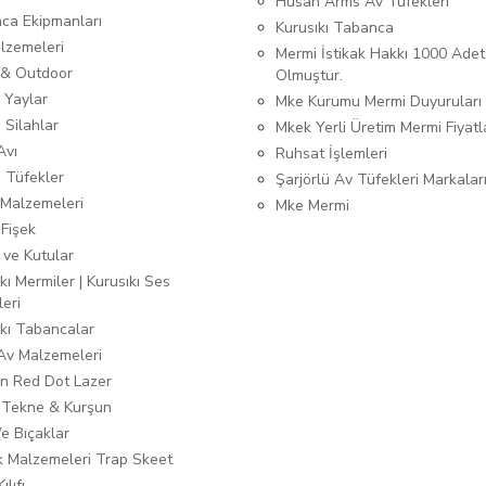
Husan Arms Av Tüfekleri
ca Ekipmanları
Kurusıkı Tabanca
lzemeleri
Mermi İstikak Hakkı 1000 Adet
& Outdoor
Olmuştur.
 Yaylar
Mke Kurumu Mermi Duyuruları
 Silahlar
Mkek Yerli Üretim Mermi Fiyatl
Avı
Ruhsat İşlemleri
ı Tüfekler
Şarjörlü Av Tüfekleri Markalar
Malzemeleri
Mke Mermi
 Fişek
 ve Kutular
kı Mermiler | Kurusıkı Ses
leri
ıkı Tabancalar
 Av Malzemeleri
n Red Dot Lazer
 Tekne & Kurşun
Ve Bıçaklar
ık Malzemeleri Trap Skeet
ılıfı