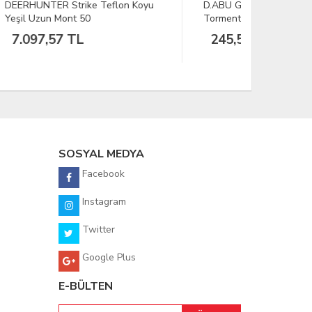
oyu
D.ABU GARCIA
VAV Poltac
TormentorYüzenMaket Yem
110M20G OR/BH
245,50 TL
1.438,
SOSYAL MEDYA
Facebook
Instagram
Twitter
Google Plus
E-BÜLTEN