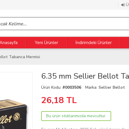
Üy
Anasayfa
Yeni Ürünler
İndirimdeki Ürünler
ellot Tabanca Mermisi
6.35 mm Sellier Bellot T
Ürün Kodu:
#0003506
Marka:
Sellier Bellot
26,18
TL
Bu ürün stoklarımızda mevcuttur.