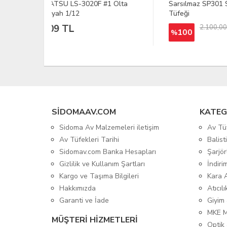
#1 Olta
Sarsılmaz SP301 Superpoze Av
Ata 
Tüfeği
Av T
2.100,00 TL
100
%
SIDOMAAV.COM
KATEG
Sidoma Av Malzemeleri iletişim
Av Tü
Av Tüfekleri Tarihi
Balis
Sidomav.com Banka Hesapları
Şarjör
Gizlilik ve Kullanım Şartları
İndiri
Kargo ve Taşıma Bilgileri
Kara 
Hakkımızda
Atıcıl
Garanti ve İade
Giyim
MKE 
MÜŞTERİ HİZMETLERİ
Optik 