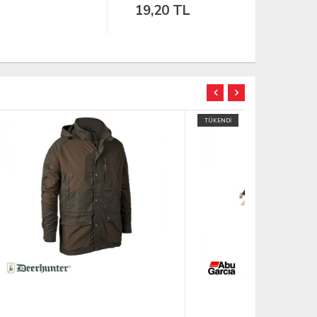
19,20 TL
9,75 T
TÜKENDİ
TÜKENDİ