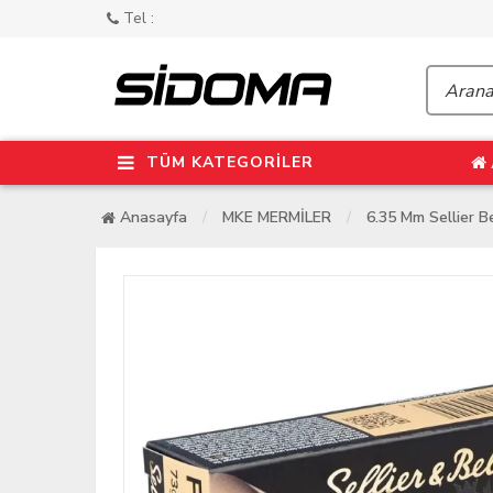
Tel :
TÜM KATEGORİLER
Anasayfa
MKE MERMİLER
6.35 Mm Sellier B