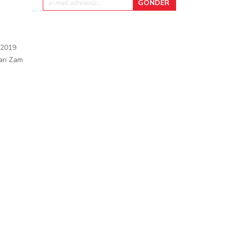
 2019
arı Zam
ı