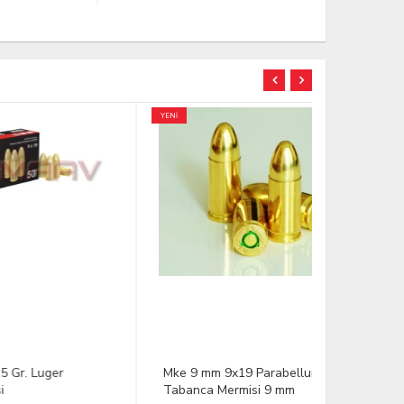
YENİ
İNDİRİM
YENİ
Mke 9 mm 9x19 Parabellum
Özkursan 
Tabanca Mermisi 9 mm
Tabanca Me