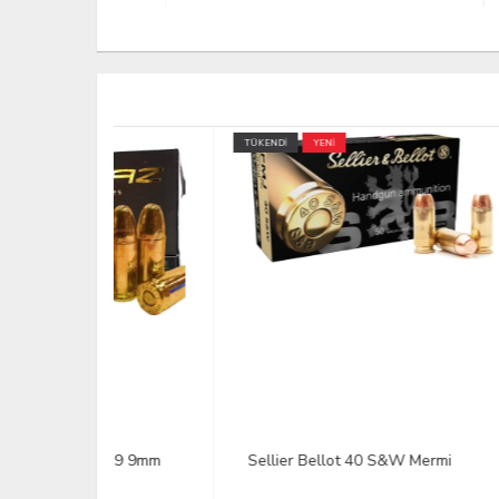
TÜKENDİ
YENİ
YENİ
9x19 9mm
Sellier Bellot 40 S&W Mermi
Özku