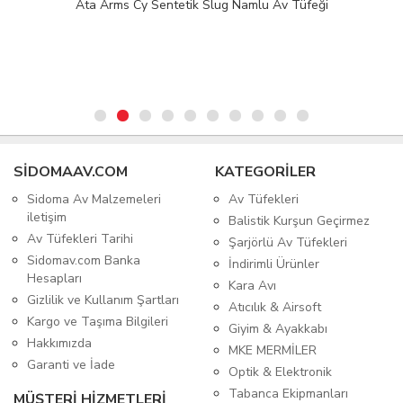
Ata Arms Cy Sentetik Slug Namlu Av Tüfeği
SIDOMAAV.COM
KATEGORİLER
Sidoma Av Malzemeleri
Av Tüfekleri
iletişim
Balistik Kurşun Geçirmez
Av Tüfekleri Tarihi
Şarjörlü Av Tüfekleri
Sidomav.com Banka
İndirimli Ürünler
Hesapları
Kara Avı
Gizlilik ve Kullanım Şartları
Atıcılık & Airsoft
Kargo ve Taşıma Bilgileri
Giyim & Ayakkabı
Hakkımızda
MKE MERMİLER
Garanti ve İade
Optik & Elektronik
Tabanca Ekipmanları
MÜŞTERİ HİZMETLERİ