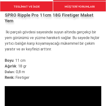
TESLİMAT VE İADE
MÜŞTERİ YORUMLARI
SPRO Ripple Pro 11cm 18G Firetiger Maket
Yem
İki parçalı gövdesi sayesinde suyun altında gerçekçi bir
yem görünümü ve yüzme hareketi sağlar. Bu sayede hiçbir
yırtıcı balığın karşı koyamayacağı mükemmel bir çekim
yaratır ve av keyfinizi arttırır.
Boyu
: 11 cm
Ağırlık
: 18 gr
: 0,8 m
Daları
Renk:
Firetiger