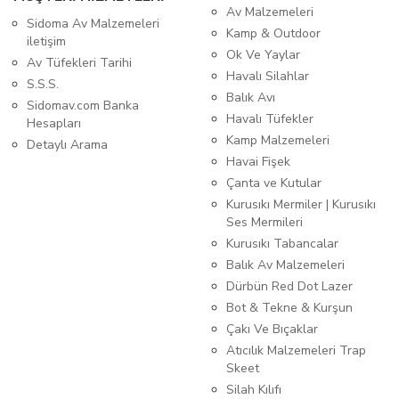
Av Malzemeleri
Sidoma Av Malzemeleri
Kamp & Outdoor
iletişim
Ok Ve Yaylar
Av Tüfekleri Tarihi
Havalı Silahlar
S.S.S.
Balık Avı
Sidomav.com Banka
Havalı Tüfekler
Hesapları
Kamp Malzemeleri
Detaylı Arama
Havai Fişek
Çanta ve Kutular
Kurusıkı Mermiler | Kurusıkı
Ses Mermileri
Kurusıkı Tabancalar
Balık Av Malzemeleri
Dürbün Red Dot Lazer
Bot & Tekne & Kurşun
Çakı Ve Bıçaklar
Atıcılık Malzemeleri Trap
Skeet
Silah Kılıfı