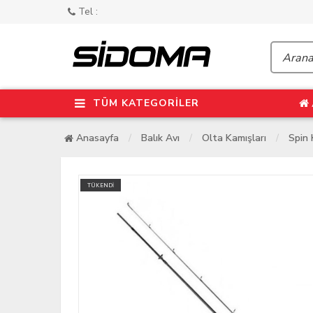
Tel :
TÜM KATEGORİLER
Anasayfa
Balık Avı
Olta Kamışları
Spin 
TÜKENDİ