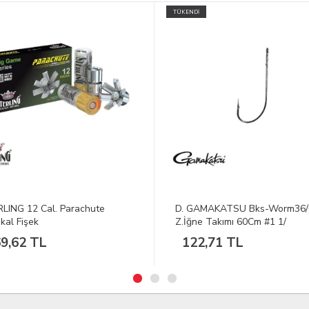
İ
GAMAKATSU Bks-Worm36/0
DEERHUNTER Rogaland Stret
ne Takımı 60Cm #1 1/
353 Koyu Yeşil Mont S
2,71 TL
4.088,10 TL