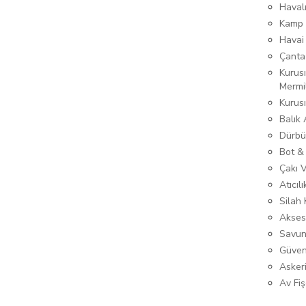
Haval
Kamp 
Havai
Çanta
Kurusı
Mermi
Kurus
Balık
Dürbü
Bot &
Çakı 
Atıcıl
Silah K
Akses
Savun
Güven
Asker
Av Fiş