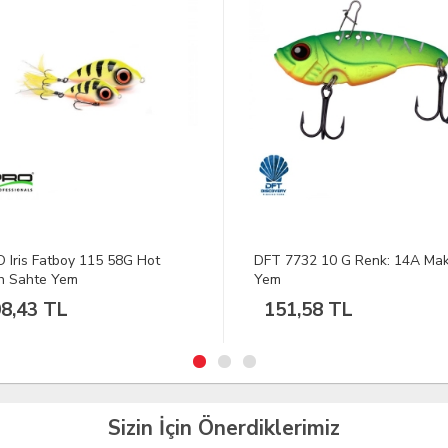
7732 10 G Renk: 14A Maket
GAMAKATSU SL12S Big Gam
#6/0 Olta İğnesi
1,58 TL
417,69 TL
Sizin İçin Önerdiklerimiz