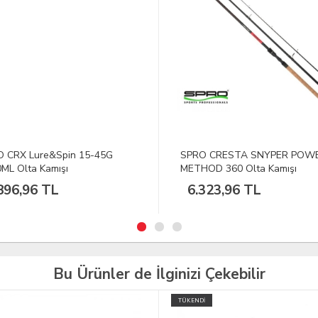
O CRESTA SNYPER POWER
DFT Monarch 180 cm Olta Kam
OD 360 Olta Kamışı
3-10 g
323,96 TL
750,75 TL
Bu Ürünler de İlginizi Çekebilir
İ
TÜKENDİ