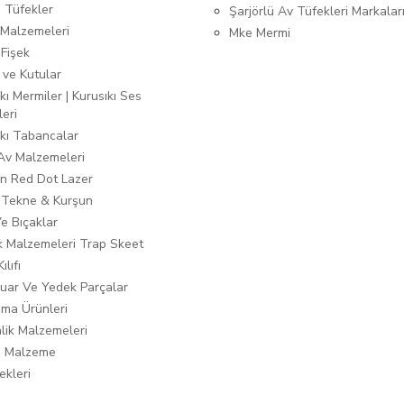
ı Tüfekler
Şarjörlü Av Tüfekleri Markalar
Malzemeleri
Mke Mermi
 Fişek
 ve Kutular
kı Mermiler | Kurusıkı Ses
leri
ıkı Tabancalar
 Av Malzemeleri
n Red Dot Lazer
 Tekne & Kurşun
Ve Bıçaklar
ık Malzemeleri Trap Skeet
ılıfı
uar Ve Yedek Parçalar
ma Ürünleri
lik Malzemeleri
i Malzeme
ekleri