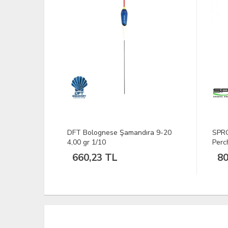
ıra 9-20
SPRO Iris Fatboy 115 58G Hot
DFT 
Perch Sahte Yem
Yem
808,43 TL
15