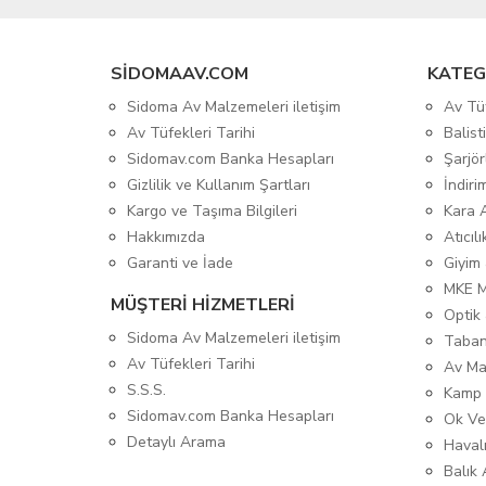
SIDOMAAV.COM
KATEG
Sidoma Av Malzemeleri iletişim
Av Tü
Av Tüfekleri Tarihi
Balis
Sidomav.com Banka Hesapları
Şarjör
Gizlilik ve Kullanım Şartları
İndiri
Kargo ve Taşıma Bilgileri
Kara 
Hakkımızda
Atıcıl
Garanti ve İade
Giyim
MKE 
MÜŞTERİ HİZMETLERİ
Optik 
Sidoma Av Malzemeleri iletişim
Taban
Av Tüfekleri Tarihi
Av Ma
S.S.S.
Kamp 
Sidomav.com Banka Hesapları
Ok Ve
Detaylı Arama
Havalı
Balık 