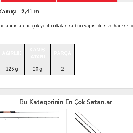
amışı - 2,41 m
ıflandırılan bu çok yönlü oltalar, karbon yapısı ile size hareke
KAMIŞ
AĞIRLIK
PARÇA
ATARI
125 g
20 g
2
Bu Kategorinin En Çok Satanları