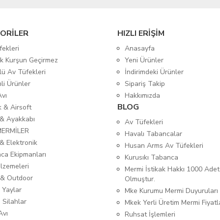
ORİLER
HIZLI ERİŞİM
fekleri
Anasayfa
tik Kurşun Geçirmez
Yeni Ürünler
lü Av Tüfekleri
İndirimdeki Ürünler
mli Ürünler
Sipariş Takip
Avı
Hakkımızda
BLOG
ık & Airsoft
 & Ayakkabı
Av Tüfekleri
MERMİLER
Havalı Tabancalar
& Elektronik
Husan Arms Av Tüfekleri
ca Ekipmanları
Kurusıkı Tabanca
lzemeleri
Mermi İstikak Hakkı 1000 Adet
& Outdoor
Olmuştur.
 Yaylar
Mke Kurumu Mermi Duyuruları
 Silahlar
Mkek Yerli Üretim Mermi Fiyatl
Avı
Ruhsat İşlemleri