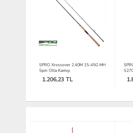
 15-45G MH
SPRO CRX Lure&Spin 15-45G
SPR
S270ML Olta Kamışı
METH
1.896,96 TL
6.
TÜKEND