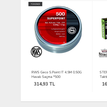
TÜKEND
,5M 0,50G
STERLING 12 Cal. Parachute
D. 
Taktikal Fişek
Z.İğ
169,62 TL
12