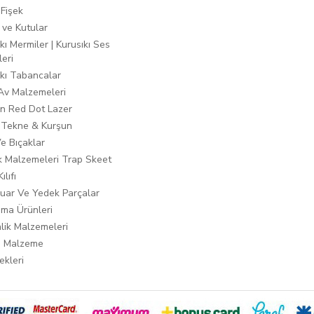
 Fişek
 ve Kutular
kı Mermiler | Kurusıkı Ses
leri
ıkı Tabancalar
 Av Malzemeleri
n Red Dot Lazer
 Tekne & Kurşun
Ve Bıçaklar
ık Malzemeleri Trap Skeet
ılıfı
uar Ve Yedek Parçalar
ma Ürünleri
lik Malzemeleri
i Malzeme
ekleri