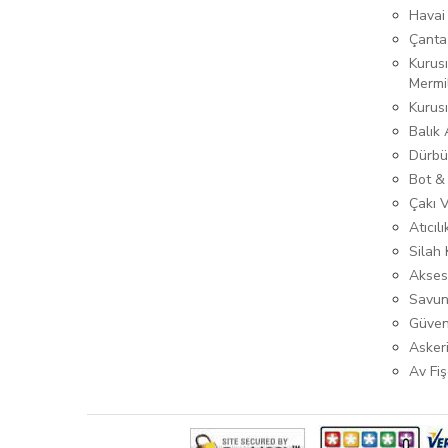
Havai
Çanta
Kurusı
Mermi
Kurus
Balık
Dürbü
Bot &
Çakı 
Atıcıl
Silah K
Akses
Savun
Güven
Asker
Av Fiş