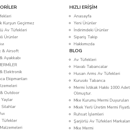
ORİLER
HIZLI ERİŞİM
fekleri
Anasayfa
tik Kurşun Geçirmez
Yeni Ürünler
lü Av Tüfekleri
İndirimdeki Ürünler
mli Ürünler
Sipariş Takip
Avı
Hakkımızda
BLOG
ık & Airsoft
 & Ayakkabı
Av Tüfekleri
MERMİLER
Havalı Tabancalar
& Elektronik
Husan Arms Av Tüfekleri
ca Ekipmanları
Kurusıkı Tabanca
lzemeleri
Mermi İstikak Hakkı 1000 Adet
& Outdoor
Olmuştur.
 Yaylar
Mke Kurumu Mermi Duyuruları
 Silahlar
Mkek Yerli Üretim Mermi Fiyatl
Avı
Ruhsat İşlemleri
ı Tüfekler
Şarjörlü Av Tüfekleri Markalar
Malzemeleri
Mke Mermi