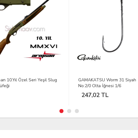
AKATSU Worm 31 Siyah
Toma Siyah Sarsılmaz Silah Kıl
/0 Olta İğnesi 1/6
7,02 TL
10.17 Dolar