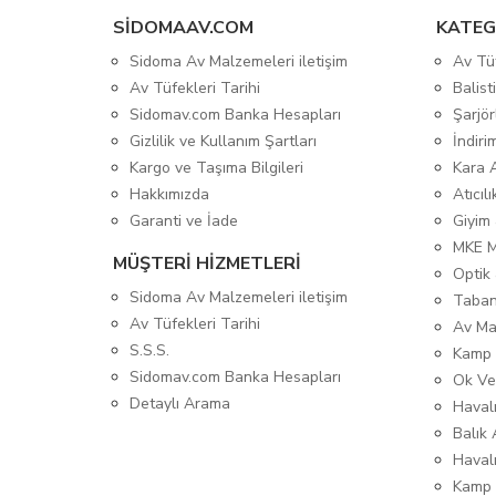
SIDOMAAV.COM
KATEG
Sidoma Av Malzemeleri iletişim
Av Tü
Av Tüfekleri Tarihi
Balis
Sidomav.com Banka Hesapları
Şarjör
Gizlilik ve Kullanım Şartları
İndiri
Kargo ve Taşıma Bilgileri
Kara 
Hakkımızda
Atıcıl
Garanti ve İade
Giyim
MKE 
MÜŞTERİ HİZMETLERİ
Optik 
Sidoma Av Malzemeleri iletişim
Taban
Av Tüfekleri Tarihi
Av Ma
S.S.S.
Kamp 
Sidomav.com Banka Hesapları
Ok Ve
Detaylı Arama
Havalı
Balık 
Haval
Kamp 