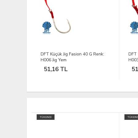
 G Renk:
DFT Küçük Jig Fasion 40 G Renk:
DFT 
H003 Jig Yem
51,16 TL
51
TÜKENDİ
TÜKEND