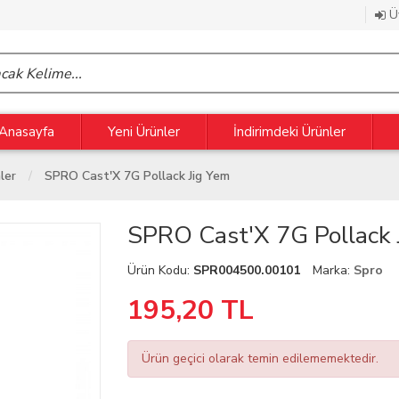
Üy
Anasayfa
Yeni Ürünler
İndirimdeki Ürünler
ler
SPRO Cast'X 7G Pollack Jig Yem
SPRO Cast'X 7G Pollack 
Ürün Kodu:
SPR004500.00101
Marka:
Spro
195,20
TL
Ürün geçici olarak temin edilememektedir.