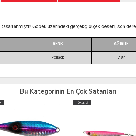
 tasarlanmıştır! Göbek üzerindeki gerçekçi ölçek deseni, son derece
RENK
AĞIRLIK
Pollack
7 gr
Bu Kategorinin En Çok Satanları
İ
TÜKENDİ