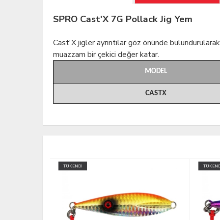
SPRO Cast'X 7G Pollack Jig Yem
Cast'X jigler ayrıntılar göz önünde bulundurularak
muazzam bir çekici değer katar.
MODEL
CASTX
TÜKENDİ
TÜKEND