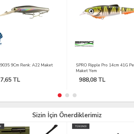
 Ripple Pro 14cm 41G Perch
DFT SP08B Spinner 5,6 g 6,2 
et Yem
Renk:10
8,08 TL
94,39 TL
Sizin İçin Önerdiklerimiz
İ
İNDİRİM