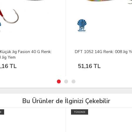
1052 14G Renk: 008 Jig Yem
SPRO Cast'X 7G Red Fish Jig 
,16 TL
195,20 TL
Bu Ürünler de İlginizi Çekebilir
İ
TÜKENDİ