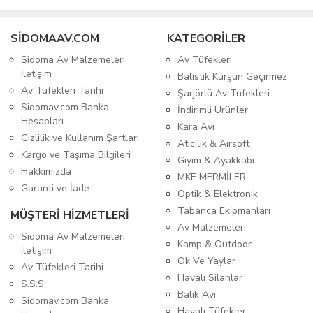
SIDOMAAV.COM
KATEGORİLER
Sidoma Av Malzemeleri
Av Tüfekleri
iletişim
Balistik Kurşun Geçirmez
Av Tüfekleri Tarihi
Şarjörlü Av Tüfekleri
Sidomav.com Banka
İndirimli Ürünler
Hesapları
Kara Avı
Gizlilik ve Kullanım Şartları
Atıcılık & Airsoft
Kargo ve Taşıma Bilgileri
Giyim & Ayakkabı
Hakkımızda
MKE MERMİLER
Garanti ve İade
Optik & Elektronik
Tabanca Ekipmanları
MÜŞTERİ HİZMETLERİ
Av Malzemeleri
Sidoma Av Malzemeleri
Kamp & Outdoor
iletişim
Ok Ve Yaylar
Av Tüfekleri Tarihi
Havalı Silahlar
S.S.S.
Balık Avı
Sidomav.com Banka
Havalı Tüfekler