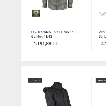
n Kollu
VAV Uzun Kol Gömlek Tactek-01
VAV 
Bej L
Bej 
4.198,57 TL
4.
TÜKENDİ