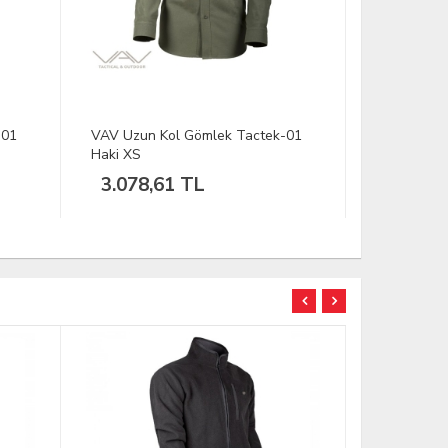
-01
VAV Uzun Kol Gömlek Tactek-01
VAV Uzun 
Mavi Kot L
Mavi Kot X
1.678,80 TL
1.678,
TÜKENDİ