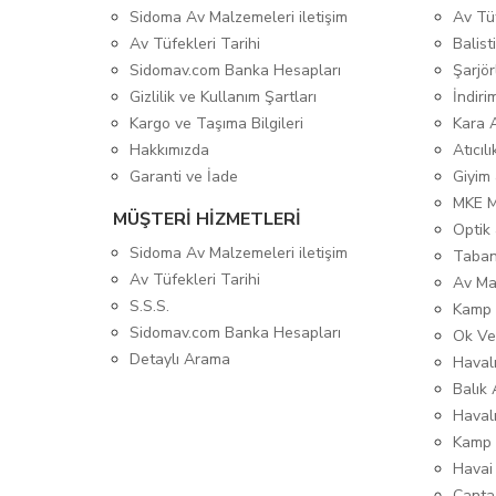
Sidoma Av Malzemeleri iletişim
Av Tü
Av Tüfekleri Tarihi
Balis
Sidomav.com Banka Hesapları
Şarjör
Gizlilik ve Kullanım Şartları
İndiri
Kargo ve Taşıma Bilgileri
Kara 
Hakkımızda
Atıcıl
Garanti ve İade
Giyim
MKE 
MÜŞTERİ HİZMETLERİ
Optik 
Sidoma Av Malzemeleri iletişim
Taban
Av Tüfekleri Tarihi
Av Ma
S.S.S.
Kamp 
Sidomav.com Banka Hesapları
Ok Ve
Detaylı Arama
Havalı
Balık 
Haval
Kamp 
Havai
Çanta