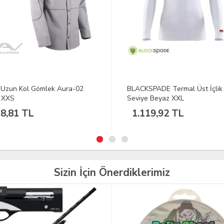
KSPADE Termal Üst İçlik 2.
VAV Poltac-03 Polar Mont Siy
ye Beyaz XXL
Koyu Gri M
119,92 TL
4.198,60 TL
Sizin İçin Önerdiklerimiz
TÜKENDİ