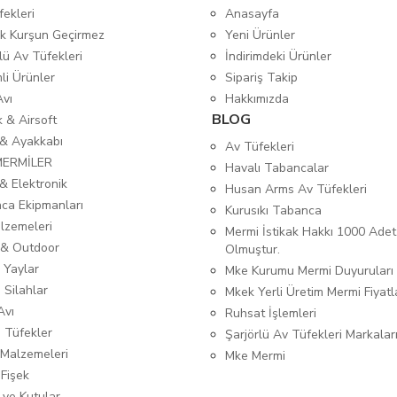
fekleri
Anasayfa
tik Kurşun Geçirmez
Yeni Ürünler
lü Av Tüfekleri
İndirimdeki Ürünler
mli Ürünler
Sipariş Takip
Avı
Hakkımızda
BLOG
ık & Airsoft
 & Ayakkabı
Av Tüfekleri
MERMİLER
Havalı Tabancalar
& Elektronik
Husan Arms Av Tüfekleri
ca Ekipmanları
Kurusıkı Tabanca
lzemeleri
Mermi İstikak Hakkı 1000 Adet
& Outdoor
Olmuştur.
 Yaylar
Mke Kurumu Mermi Duyuruları
 Silahlar
Mkek Yerli Üretim Mermi Fiyatl
Avı
Ruhsat İşlemleri
ı Tüfekler
Şarjörlü Av Tüfekleri Markalar
Malzemeleri
Mke Mermi
 Fişek
 ve Kutular