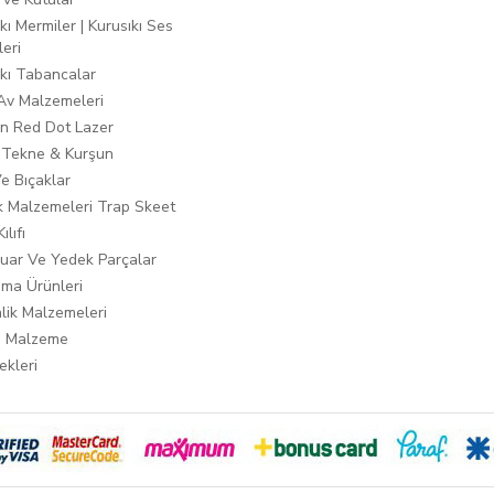
kı Mermiler | Kurusıkı Ses
leri
ıkı Tabancalar
 Av Malzemeleri
n Red Dot Lazer
 Tekne & Kurşun
Ve Bıçaklar
ık Malzemeleri Trap Skeet
ılıfı
uar Ve Yedek Parçalar
ma Ürünleri
lik Malzemeleri
i Malzeme
ekleri