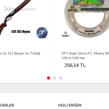
Bojin Ghost F.C. Misina 50Lb
Ranger Bullpup 20 Kalibre Br
m 0.60 mm
Av Tüfeği
6,34 TL
ORİLER
HIZLI ERİŞİM