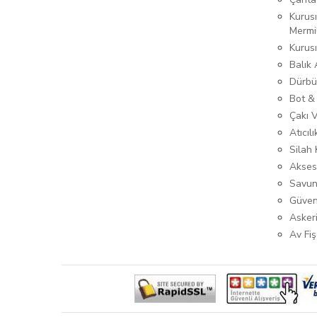
Kurusı
Mermi
Kurus
Balık
Dürbü
Bot &
Çakı 
Atıcıl
Silah K
Akses
Savun
Güven
Asker
Av Fiş