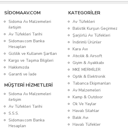
SIDOMAAV.COM
KATEGORİLER
Sidoma Av Malzemeleri
Av Tüfekleri
iletişim
Balistik Kurşun Geçirmez
Av Tüfekleri Tarihi
Şarjörlü Av Tüfekleri
Sidomav.com Banka
İndirimli Ürünler
Hesapları
Kara Avı
Gizlilik ve Kullanım Şartları
Atıcılık & Airsoft
Kargo ve Taşıma Bilgileri
Giyim & Ayakkabı
Hakkımızda
MKE MERMİLER
Garanti ve İade
Optik & Elektronik
Tabanca Ekipmanları
MÜŞTERİ HİZMETLERİ
Av Malzemeleri
Sidoma Av Malzemeleri
Kamp & Outdoor
iletişim
Ok Ve Yaylar
Av Tüfekleri Tarihi
Havalı Silahlar
S.S.S.
Balık Avı
Sidomav.com Banka
Havalı Tüfekler
Hesapları