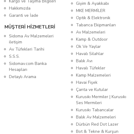
Kargo ve Taşıma Bilgileri
Giyim & Ayakkabı
Hakkımızda
MKE MERMİLER
Garanti ve İade
Optik & Elektronik
Tabanca Ekipmanları
MÜŞTERİ HİZMETLERİ
Av Malzemeleri
Sidoma Av Malzemeleri
Kamp & Outdoor
iletişim
Ok Ve Yaylar
Av Tüfekleri Tarihi
Havalı Silahlar
S.S.S.
Balık Avı
Sidomav.com Banka
Havalı Tüfekler
Hesapları
Kamp Malzemeleri
Detaylı Arama
Havai Fişek
Çanta ve Kutular
Kurusıkı Mermiler | Kurusıkı
Ses Mermileri
Kurusıkı Tabancalar
Balık Av Malzemeleri
Dürbün Red Dot Lazer
Bot & Tekne & Kurşun