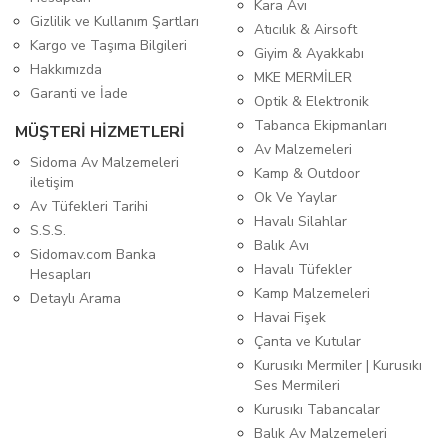
Kara Avı
Gizlilik ve Kullanım Şartları
Atıcılık & Airsoft
Kargo ve Taşıma Bilgileri
Giyim & Ayakkabı
Hakkımızda
MKE MERMİLER
Garanti ve İade
Optik & Elektronik
Tabanca Ekipmanları
MÜŞTERİ HİZMETLERİ
Av Malzemeleri
Sidoma Av Malzemeleri
Kamp & Outdoor
iletişim
Ok Ve Yaylar
Av Tüfekleri Tarihi
Havalı Silahlar
S.S.S.
Balık Avı
Sidomav.com Banka
Havalı Tüfekler
Hesapları
Kamp Malzemeleri
Detaylı Arama
Havai Fişek
Çanta ve Kutular
Kurusıkı Mermiler | Kurusıkı
Ses Mermileri
Kurusıkı Tabancalar
Balık Av Malzemeleri