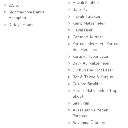
Havalı Silahlar
S.S.S.
Balık Avı
Sidomav.com Banka
Havalı Tüfekler
Hesapları
Kamp Malzemeleri
Detaylı Arama
Havai Fişek
Çanta ve Kutular
Kurusıkı Mermiler | Kurusıkı
Ses Mermileri
Kurusıkı Tabancalar
Balık Av Malzemeleri
Dürbün Red Dot Lazer
Bot & Tekne & Kurşun
Çakı Ve Bıçaklar
Atıcılık Malzemeleri Trap
Skeet
Silah Kılıfı
Aksesuar Ve Yedek
Parçalar
Savunma Ürünleri