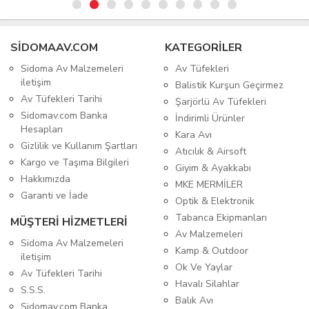
SIDOMAAV.COM
KATEGORİLER
Sidoma Av Malzemeleri
Av Tüfekleri
iletişim
Balistik Kurşun Geçirmez
Av Tüfekleri Tarihi
Şarjörlü Av Tüfekleri
Sidomav.com Banka
İndirimli Ürünler
Hesapları
Kara Avı
Gizlilik ve Kullanım Şartları
Atıcılık & Airsoft
Kargo ve Taşıma Bilgileri
Giyim & Ayakkabı
Hakkımızda
MKE MERMİLER
Garanti ve İade
Optik & Elektronik
Tabanca Ekipmanları
MÜŞTERİ HİZMETLERİ
Av Malzemeleri
Sidoma Av Malzemeleri
Kamp & Outdoor
iletişim
Ok Ve Yaylar
Av Tüfekleri Tarihi
Havalı Silahlar
S.S.S.
Balık Avı
Sidomav.com Banka