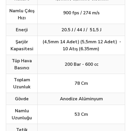
Namlu Çıkış
900 fps / 274 m/s
Hızı
Enerji
20.5 J / 44 J / 51.5 J
Şarjör
(4,5mm 14 Adet) (5,5mm 12 Adet) -
Kapasitesi
10 Atış (6.35mm)
Tüp Hava
200 Bar - 600 cc
Basıncı
Toplam
78 Cm
Uzunluk
Gövde
Anodize Alüminyum
Namlu
53 Cm
Uzunluğu
Tetik