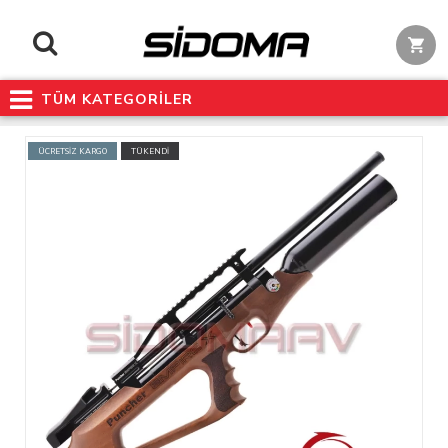
TÜM KATEGORİLER
ÜCRETSİZ KARGO
TÜKENDİ