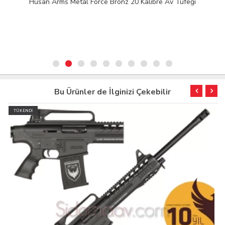
Husan Arms Metal Force Bronz 20 Kalibre Av Tüfeği
Bu Ürünler de İlginizi Çekebilir
TÜKENDİ