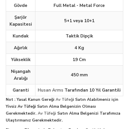
Gövde
Full Metal - Metal Force
Şarjör
5+1 veya 10+1
Kapasitesi
Kundak
Taktik Dipçik
Ağırlık
4 Kg
Yükseklik
19 Cm
Nişangah
450 mm
Aralığı
Garanti
Husan Arms
Tarafından 10 Yıl Garantili
Not : Yasal Kanun Gereği
Av Tüfeğ
i Satın Alabilmeniz için
Yivsiz Av Tüfeği Satın Alma Belgenizin Olması
Gerekmektedir.
Av Tüfeği
Satın Alma Belgenizi Tarafımıza
Ulaştırmanız Gerekmektedir.