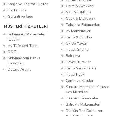
Kargo ve Taşıma Bilgileri
Giyim & Ayakkabı
Hakkımızda
MKE MERMİLER
Garanti ve İade
Optik & Elektronik
Tabanca Ekipmanları
MÜŞTERİ HİZMETLERİ
Av Malzemeleri
Sidoma Av Malzemeleri
Kamp & Outdoor
iletişim
Ok Ve Yaylar
Av Tüfekleri Tarihi
Havalı Silahlar
S.S.S.
Balık Avı
Sidomav.com Banka
Havalı Tüfekler
Hesapları
Kamp Malzemeleri
Detaylı Arama
Havai Fişek
Çanta ve Kutular
Kurusıkı Mermiler | Kurusıkı
Ses Mermileri
Kurusıkı Tabancalar
Balık Av Malzemeleri
Dürbün Red Dot Lazer