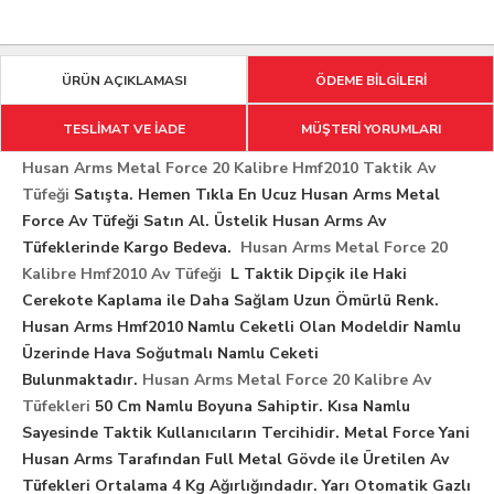
ÜRÜN AÇIKLAMASI
ÖDEME BİLGİLERİ
TESLİMAT VE İADE
MÜŞTERİ YORUMLARI
Husan Arms Metal Force 20 Kalibre Hmf2010 Taktik Av
Tüfeği
Satışta. Hemen Tıkla En Ucuz Husan Arms Metal
Force Av Tüfeği Satın Al. Üstelik Husan Arms Av
Tüfeklerinde Kargo Bedeva.
Husan Arms Metal Force 20
Kalibre Hmf2010 Av Tüfeği
L Taktik Dipçik ile Haki
Cerekote Kaplama ile Daha Sağlam Uzun Ömürlü Renk.
Husan Arms Hmf2010 Namlu Ceketli Olan Modeldir Namlu
Üzerinde Hava Soğutmalı Namlu Ceketi
Bulunmaktadır.
Husan Arms Metal Force 20 Kalibre Av
Tüfekleri
50 Cm Namlu Boyuna Sahiptir. Kısa Namlu
Sayesinde Taktik Kullanıcıların Tercihidir. Metal Force Yani
Husan Arms Tarafından Full Metal Gövde ile Üretilen Av
Tüfekleri Ortalama 4 Kg Ağırlığındadır. Yarı Otomatik Gazlı