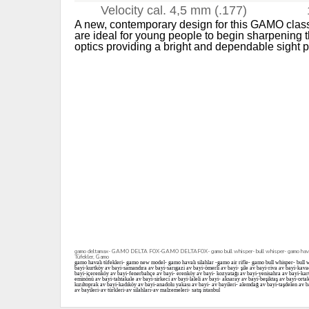
Velocity cal. 4,5 mm (.177)
A new, contemporary design for this GAMO class
are ideal for young people to begin sharpening t
optics providing a bright and dependable sight pi
gamo deltamax- GAMO DELTA FOX-GAMO DELTAFOX- gamo bull whisper- bull whisper- gamo havalı tüfekle
Tüfekler, Gamo
gamo havalı tüfekleri- gamo new model- gamo havalı silahlar -gamo air rifle- gamo bull whisper- bu
bayi-kurtköy av bayi-samandıra av bayi-sarıgazi av bayi-ömerli av bayi- şile av bayi-riva av bayi-kav
bayi-içerenköy av bayi-fenerbahçe av bayi- erenköy av bayi- kozyatağı av bayi-yenisahra av bayi-karta
eminönü av bayi-tahtakale av bayi-sirkeci av bayi-laleli av bayi- aksaray av bayi-beşiktaş av bayi-ort
kızıltoprak av bayi-kadıköy av bayi-anadolu yakası av bayi- av bayileri- alemdağ av bayi-taşdelen av ba
av bayileri-av türkleri-av silahları-av malzemeleri- satış istanbul