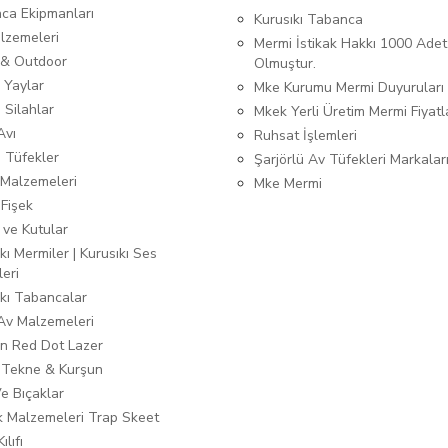
ca Ekipmanları
Kurusıkı Tabanca
lzemeleri
Mermi İstikak Hakkı 1000 Adet
& Outdoor
Olmuştur.
 Yaylar
Mke Kurumu Mermi Duyuruları
 Silahlar
Mkek Yerli Üretim Mermi Fiyatl
Avı
Ruhsat İşlemleri
ı Tüfekler
Şarjörlü Av Tüfekleri Markalar
Malzemeleri
Mke Mermi
 Fişek
 ve Kutular
kı Mermiler | Kurusıkı Ses
leri
ıkı Tabancalar
 Av Malzemeleri
n Red Dot Lazer
 Tekne & Kurşun
Ve Bıçaklar
ık Malzemeleri Trap Skeet
ılıfı