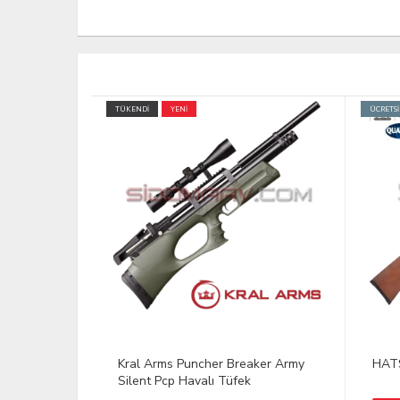
ÜCRETSİZ KARGO
TÜKENDİ
TÜKEND
aker Army
HATSAN MOD 95 Havalı Tüfek
Kral
Skul