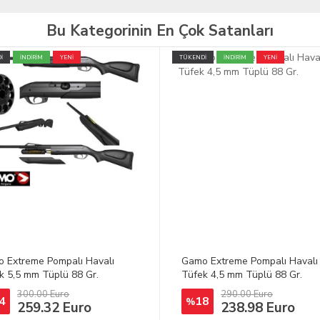
Bu Kategorinin En Çok Satanları
İ
İNDİRİM
YENİ
TÜKENDİ
İNDİRİM
YENİ
 Extreme Pompalı Havalı
Gamo Cfx Royal Havalı Tüfek
k 4,5 mm Tüplü 88 Gr.
5.5mm
283.73 Euro
290.00 Euro
8
238.98 Euro