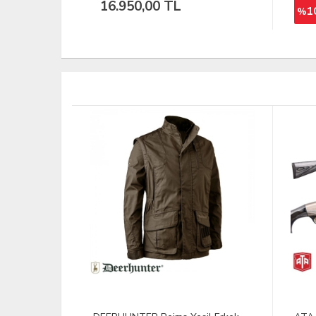
118,00 TL
100
%