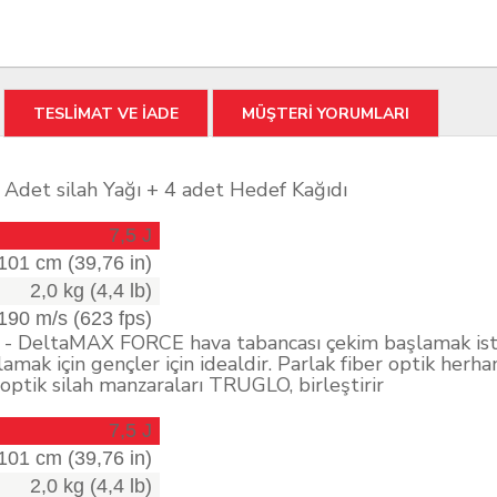
TESLİMAT VE İADE
MÜŞTERİ YORUMLARI
Adet silah Yağı + 4 adet Hedef Kağıdı
7,5 J
101 cm (39,76 in)
2,0 kg (4,4 lb)
190 m/s (623 fps)
m - DeltaMAX FORCE hava tabancası çekim başlamak iste
ak için gençler için idealdir. Parlak fiber optik herhan
 optik silah manzaraları TRUGLO, birleştirir
7,5 J
101 cm (39,76 in)
2,0 kg (4,4 lb)