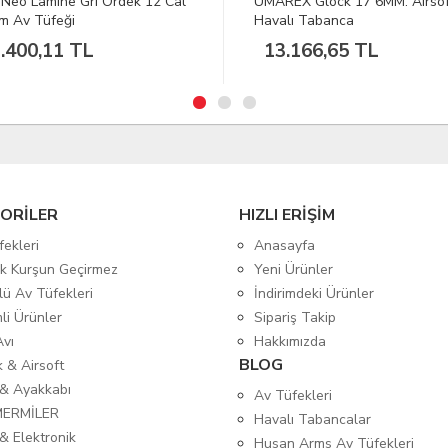
EX Glock 17 6MM. Airsoft
BLACKSPADE Termal Sweatsh
lı Tabanca
2. Seviye Yeşil M
.166,65 TL
839,96 TL
ORİLER
HIZLI ERİŞİM
fekleri
Anasayfa
tik Kurşun Geçirmez
Yeni Ürünler
lü Av Tüfekleri
İndirimdeki Ürünler
mli Ürünler
Sipariş Takip
Avı
Hakkımızda
BLOG
ık & Airsoft
 & Ayakkabı
Av Tüfekleri
MERMİLER
Havalı Tabancalar
& Elektronik
Husan Arms Av Tüfekleri