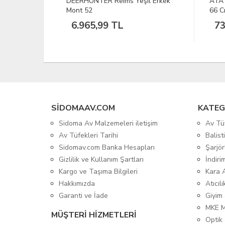
il Erkek
ATA Neo Lamine Gri Ördek 12 Cal
UMAR
66 Cm Av Tüfeği
Hava
73.400,11 TL
13
SIDOMAAV.COM
KATEG
Sidoma Av Malzemeleri iletişim
Av Tü
Av Tüfekleri Tarihi
Balis
Sidomav.com Banka Hesapları
Şarjör
Gizlilik ve Kullanım Şartları
İndiri
Kargo ve Taşıma Bilgileri
Kara 
Hakkımızda
Atıcıl
Garanti ve İade
Giyim
MKE 
MÜŞTERİ HİZMETLERİ
Optik 