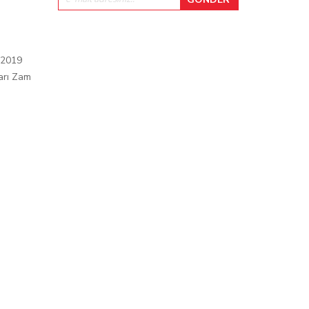
 2019
arı Zam
ı