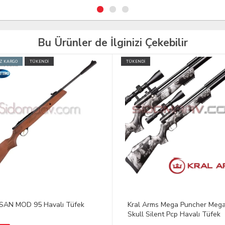
Bu Ürünler de İlginizi Çekebilir
İ
TÜKENDİ
 Arms Mega Puncher Mega
Kral Puncher Maxi WS Marine
l Silent Pcp Havalı Tüfek
Havalı Tüfek