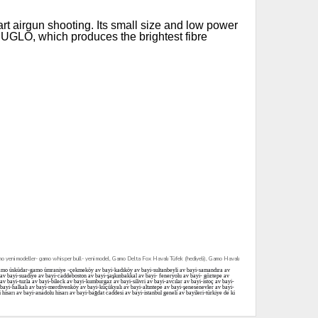
tart airgun shooting. Its small size and low power
TRUGLO, which produces the brightest fibre
yeni modeller- gamo whisper bull- yeni model, Gamo Delta Fox Havalı Tüfek (hediyeli), Gamo Havalı
-gamo üsküdar-gamo ümraniye -çekmeköy av bayi-kadıköy av bayi-sultanbeyli av bayi-samandıra av
e av bayi-suadiye av bayi-caddeboston av bayi-şaşkınbakkal av bayi- feneryolu av bayi- göztepe av
 bayi-tuzla av bayi-bileck av bayi-kumburgaz av bayi-silivri av bayi-avcılar av bayi-istoç av bayi-
v bayi-halkalı av bayi-merdivenköy av bayi-küçükyalı av bayi-altıntepe av bayi-şenesenevler av bayi-
isarı av bayi-anadolu hisarı av bayi-bağdat caddesi av bayi-istanbul geneli av bayileri-türkiye de ki