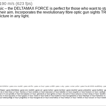
190 m/s (623 fps)
ic ‒ the
DELTAMAX FORCE
is perfect for those who want to s
heir aim. Incorporates the revolutionary fibre optic gun sights 
cture in any light.
r- gamo new model- gamo air rifle- gamo av bayi -gamo yetkili- gamo satış- gamo satan yerler- gamo havalı tüfek modelleriş- gamo 
ll whisper- gamo distribition- gamo new models- gamo air- gamo turkey- gamo turrkiye- gamo istanbul- gamo çekmeköy- gamo kadıköy 
acık av bayi-hisar av bayi- beykoz av bayi-ortaköy av bayi-ümraniye av bayi-üsküdar av bayi-ataşehir av bayi-bostancı av bayi- maltep
l av b ayi-pendik av bayi-kavakpınar av bayi- güzelyalı av bayi gebze av bayi -kocaeli av bayi-sakarya av bayi-sinop av bayi- hendek av
aköy av bayi-karaköy av bayi-galata av bayi- balat av bayi-fatih av bayi-kuleli av bayi-karagümrük av bayi-fikirtepe av bayi-bakırköy a
yi-sultançiftliği av bayi-çengelköy av bayi-kuzguncuk av bayi-arnavutköy av bayi-istinye av bayi- bebek av bayi-sarıyer av bayi-rumeli h