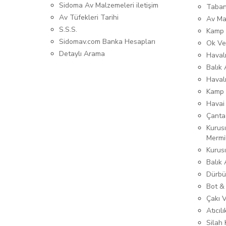
Sidoma Av Malzemeleri iletişim
Taban
Av Tüfekleri Tarihi
Av Ma
S.S.S.
Kamp 
Sidomav.com Banka Hesapları
Ok Ve
Detaylı Arama
Havalı
Balık 
Haval
Kamp 
Havai
Çanta
Kurusı
Mermi
Kurus
Balık
Dürbü
Bot &
Çakı 
Atıcıl
Silah K