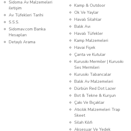
Sidoma Av Malzemeleri
Kamp & Outdoor
iletişim
Ok Ve Yaylar
Av Tüfekleri Tarihi
Havalı Silahlar
S.S.S.
Balık Avı
Sidomav.com Banka
Havalı Tüfekler
Hesapları
Kamp Malzemeleri
Detaylı Arama
Havai Fişek
Çanta ve Kutular
Kurusıkı Mermiler | Kurusıkı
Ses Mermileri
Kurusıkı Tabancalar
Balık Av Malzemeleri
Dürbün Red Dot Lazer
Bot & Tekne & Kurşun
Çakı Ve Bıçaklar
Atıcılık Malzemeleri Trap
Skeet
Silah Kılıfı
Aksesuar Ve Yedek