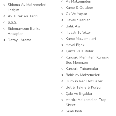
Av Malzemeleri
Sidoma Av Malzemeleri
Kamp & Outdoor
iletişim
Ok Ve Yaylar
Av Tüfekleri Tarihi
Havalı Silahlar
S.S.S.
Balık Avı
Sidomav.com Banka
Havalı Tüfekler
Hesapları
Kamp Malzemeleri
Detaylı Arama
Havai Fişek
Çanta ve Kutular
Kurusıkı Mermiler | Kurusıkı
Ses Mermileri
Kurusıkı Tabancalar
Balık Av Malzemeleri
Dürbün Red Dot Lazer
Bot & Tekne & Kurşun
Çakı Ve Bıçaklar
Atıcılık Malzemeleri Trap
Skeet
Silah Kılıfı