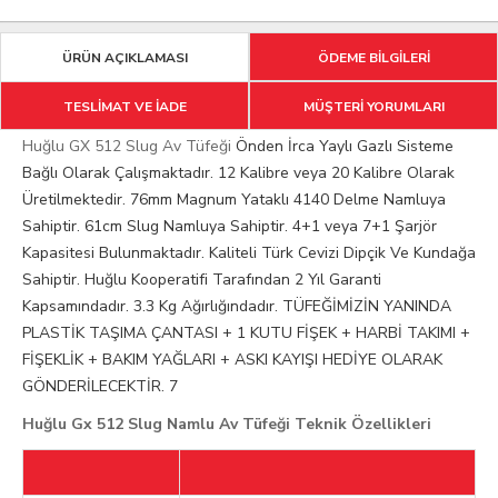
ÜRÜN AÇIKLAMASI
ÖDEME BİLGİLERİ
TESLİMAT VE İADE
MÜŞTERİ YORUMLARI
Huğlu GX 512 Slug Av Tüfeği
Önden İrca Yaylı Gazlı Sisteme
Bağlı Olarak Çalışmaktadır. 12 Kalibre veya 20 Kalibre Olarak
Üretilmektedir. 76mm Magnum Yataklı 4140 Delme Namluya
Sahiptir. 61cm Slug Namluya Sahiptir. 4+1 veya 7+1 Şarjör
Kapasitesi Bulunmaktadır. Kaliteli Türk Cevizi Dipçik Ve Kundağa
Sahiptir. Huğlu Kooperatifi Tarafından 2 Yıl Garanti
Kapsamındadır. 3.3 Kg Ağırlığındadır. TÜFEĞİMİZİN YANINDA
PLASTİK TAŞIMA ÇANTASI + 1 KUTU FİŞEK + HARBİ TAKIMI +
FİŞEKLİK + BAKIM YAĞLARI + ASKI KAYIŞI HEDİYE OLARAK
GÖNDERİLECEKTİR. 7
Huğlu Gx 512 Slug Namlu Av Tüfeği Teknik Özellikleri