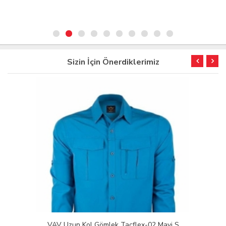
Sizin İçin Önerdiklerimiz
VAV Uzun Kol Gömlek Tacflex-02 Mavi S