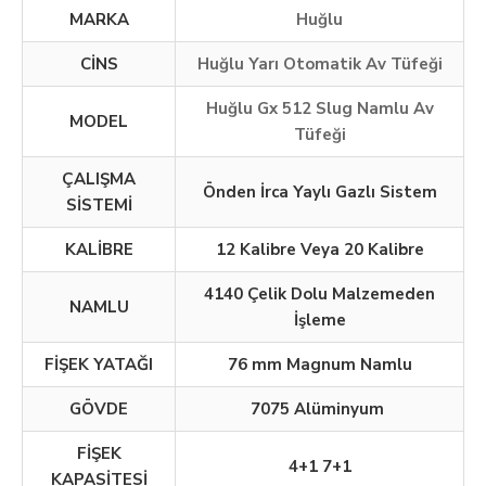
MARKA
Huğlu
CİNS
Huğlu Yarı Otomatik Av Tüfeği
Huğlu Gx 512 Slug Namlu Av
MODEL
Tüfeği
ÇALIŞMA
Önden İrca Yaylı Gazlı Sistem
SİSTEMİ
KALİBRE
12 Kalibre Veya 20 Kalibre
4140 Çelik Dolu Malzemeden
NAMLU
İşleme
FİŞEK YATAĞI
76 mm Magnum Namlu
GÖVDE
7075 Alüminyum
FİŞEK
4+1 7+1
KAPASİTESİ