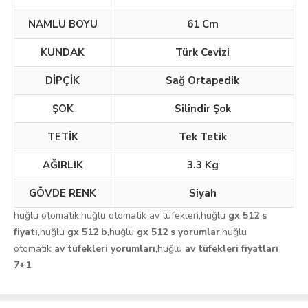
NAMLU BOYU
61 Cm
KUNDAK
Türk Cevizi
DİPÇİK
Sağ Ortapedik
ŞOK
Silindir Şok
TETİK
Tek Tetik
AĞIRLIK
3.3 Kg
GÖVDE RENK
Siyah
huğlu otomatik
,
huğlu otomatik av tüfekleri
,
huğlu
gx 512 s
fiyatı
,
huğlu
gx 512 b
,
huğlu
gx 512 s yorumlar
,
huğlu
otomatik
av tüfekleri yorumları
,
huğlu
av tüfekleri fiyatları
7+1