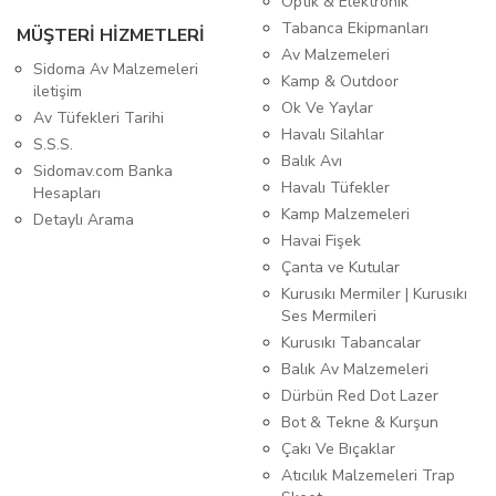
Optik & Elektronik
Tabanca Ekipmanları
MÜŞTERİ HİZMETLERİ
Av Malzemeleri
Sidoma Av Malzemeleri
Kamp & Outdoor
iletişim
Ok Ve Yaylar
Av Tüfekleri Tarihi
Havalı Silahlar
S.S.S.
Balık Avı
Sidomav.com Banka
Havalı Tüfekler
Hesapları
Kamp Malzemeleri
Detaylı Arama
Havai Fişek
Çanta ve Kutular
Kurusıkı Mermiler | Kurusıkı
Ses Mermileri
Kurusıkı Tabancalar
Balık Av Malzemeleri
Dürbün Red Dot Lazer
Bot & Tekne & Kurşun
Çakı Ve Bıçaklar
Atıcılık Malzemeleri Trap