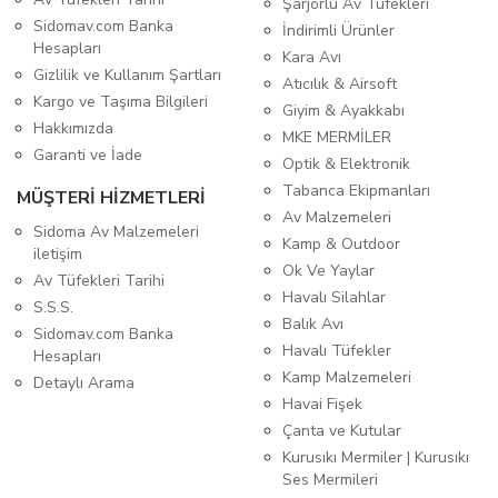
Şarjörlü Av Tüfekleri
Sidomav.com Banka
İndirimli Ürünler
Hesapları
Kara Avı
Gizlilik ve Kullanım Şartları
Atıcılık & Airsoft
Kargo ve Taşıma Bilgileri
Giyim & Ayakkabı
Hakkımızda
MKE MERMİLER
Garanti ve İade
Optik & Elektronik
Tabanca Ekipmanları
MÜŞTERİ HİZMETLERİ
Av Malzemeleri
Sidoma Av Malzemeleri
Kamp & Outdoor
iletişim
Ok Ve Yaylar
Av Tüfekleri Tarihi
Havalı Silahlar
S.S.S.
Balık Avı
Sidomav.com Banka
Havalı Tüfekler
Hesapları
Kamp Malzemeleri
Detaylı Arama
Havai Fişek
Çanta ve Kutular
Kurusıkı Mermiler | Kurusıkı
Ses Mermileri