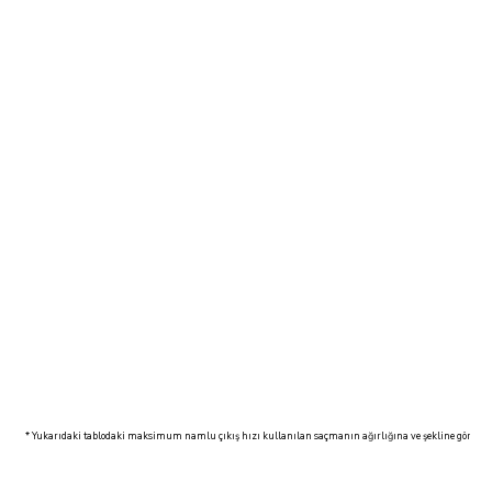
* Yukarıdaki tablodaki maksimum namlu çıkış hızı kullanılan saçmanın ağırlığına ve şekline göre farklı