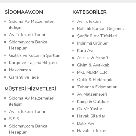
SIDOMAAV.COM
KATEGORİLER
Sidoma Av Malzemeleri
Av Tüfekleri
iletişim
Balistik Kurşun Geçirmez
Av Tüfekleri Tarihi
Şarjörlü Av Tüfekleri
Sidomav.com Banka
İndirimli Ürünler
Hesapları
Kara Avı
Gizlilik ve Kullanım Şartları
Atıcılık & Airsoft
Kargo ve Taşıma Bilgileri
Giyim & Ayakkabı
Hakkımızda
MKE MERMİLER
Garanti ve İade
Optik & Elektronik
Tabanca Ekipmanları
MÜŞTERİ HİZMETLERİ
Av Malzemeleri
Sidoma Av Malzemeleri
Kamp & Outdoor
iletişim
Ok Ve Yaylar
Av Tüfekleri Tarihi
Havalı Silahlar
S.S.S.
Balık Avı
Sidomav.com Banka
Havalı Tüfekler
Hesapları