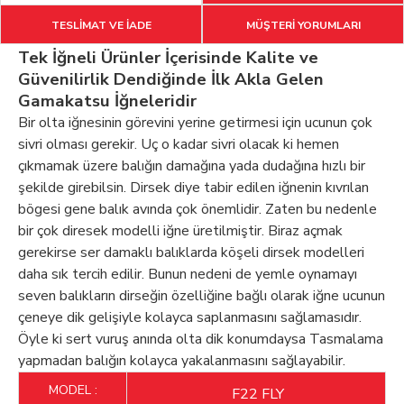
TESLİMAT VE İADE
MÜŞTERİ YORUMLARI
Tek İğneli Ürünler İçerisinde Kalite ve
Güvenilirlik Dendiğinde İlk Akla Gelen
Gamakatsu İğneleridir
Bir olta iğnesinin görevini yerine getirmesi için ucunun çok
sivri olması gerekir. Uç o kadar sivri olacak ki hemen
çıkmamak üzere balığın damağına yada dudağına hızlı bir
şekilde girebilsin. Dirsek diye tabir edilen iğnenin kıvrılan
bögesi gene balık avında çok önemlidir. Zaten bu nedenle
bir çok diresek modelli iğne üretilmiştir. Biraz açmak
gerekirse ser damaklı balıklarda köşeli dirsek modelleri
daha sık tercih edilir. Bunun nedeni de yemle oynamayı
seven balıkların dirseğin özelliğine bağlı olarak iğne ucunun
çeneye dik gelişiyle kolayca saplanmasını sağlamasıdır.
Öyle ki sert vuruş anında olta dik konumdaysa Tasmalama
yapmadan balığın kolayca yakalanmasını sağlayabilir.
MODEL :
F22 FLY