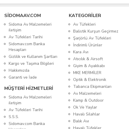
SIDOMAAV.COM
KATEGORİLER
Sidoma Av Malzemeleri
Av Tüfekleri
iletişim
Balistik Kurşun Geçirmez
Av Tüfekleri Tarihi
Şarjörlü Av Tüfekleri
Sidomav.com Banka
İndirimli Ürünler
Hesapları
Kara Avı
Gizlilik ve Kullanım Şartları
Atıcılık & Airsoft
Kargo ve Taşıma Bilgileri
Giyim & Ayakkabı
Hakkımızda
MKE MERMİLER
Garanti ve İade
Optik & Elektronik
Tabanca Ekipmanları
MÜŞTERİ HİZMETLERİ
Av Malzemeleri
Sidoma Av Malzemeleri
Kamp & Outdoor
iletişim
Ok Ve Yaylar
Av Tüfekleri Tarihi
Havalı Silahlar
S.S.S.
Balık Avı
Sidomav.com Banka
Havalı Tüfekler