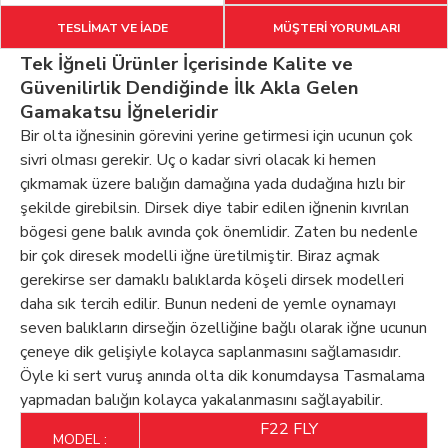
TESLİMAT VE İADE
MÜŞTERİ YORUMLARI
Tek İğneli Ürünler İçerisinde Kalite ve
Güvenilirlik Dendiğinde İlk Akla Gelen
Gamakatsu İğneleridir
Bir olta iğnesinin görevini yerine getirmesi için ucunun çok
sivri olması gerekir. Uç o kadar sivri olacak ki hemen
çıkmamak üzere balığın damağına yada dudağına hızlı bir
şekilde girebilsin. Dirsek diye tabir edilen iğnenin kıvrılan
bögesi gene balık avında çok önemlidir. Zaten bu nedenle
bir çok diresek modelli iğne üretilmiştir. Biraz açmak
gerekirse ser damaklı balıklarda köşeli dirsek modelleri
daha sık tercih edilir. Bunun nedeni de yemle oynamayı
seven balıkların dirseğin özelliğine bağlı olarak iğne ucunun
çeneye dik gelişiyle kolayca saplanmasını sağlamasıdır.
Öyle ki sert vuruş anında olta dik konumdaysa Tasmalama
yapmadan balığın kolayca yakalanmasını sağlayabilir.
F22 FLY
MODEL :