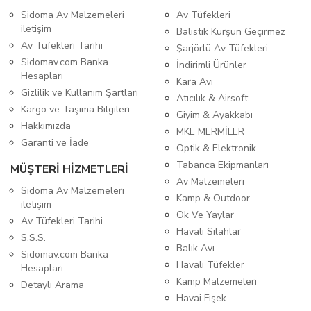
Sidoma Av Malzemeleri
Av Tüfekleri
iletişim
Balistik Kurşun Geçirmez
Av Tüfekleri Tarihi
Şarjörlü Av Tüfekleri
Sidomav.com Banka
İndirimli Ürünler
Hesapları
Kara Avı
Gizlilik ve Kullanım Şartları
Atıcılık & Airsoft
Kargo ve Taşıma Bilgileri
Giyim & Ayakkabı
Hakkımızda
MKE MERMİLER
Garanti ve İade
Optik & Elektronik
Tabanca Ekipmanları
MÜŞTERİ HİZMETLERİ
Av Malzemeleri
Sidoma Av Malzemeleri
Kamp & Outdoor
iletişim
Ok Ve Yaylar
Av Tüfekleri Tarihi
Havalı Silahlar
S.S.S.
Balık Avı
Sidomav.com Banka
Havalı Tüfekler
Hesapları
Kamp Malzemeleri
Detaylı Arama
Havai Fişek