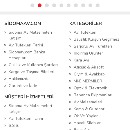
SIDOMAAV.COM
KATEGORİLER
Sidoma Av Malzemeleri
Av Tüfekleri
iletişim
Balistik Kurşun Geçirmez
Av Tüfekleri Tarihi
Şarjörlü Av Tüfekleri
Sidomav.com Banka
İndirimli Ürünler
Hesapları
Kara Avı
Gizlilik ve Kullanım Şartları
Atıcılık & Airsoft
Kargo ve Taşıma Bilgileri
Giyim & Ayakkabı
Hakkımızda
MKE MERMİLER
Garanti ve İade
Optik & Elektronik
Tabanca Ekipmanları
MÜŞTERİ HİZMETLERİ
Av Malzemeleri
Sidoma Av Malzemeleri
Kamp & Outdoor
iletişim
Ok Ve Yaylar
Av Tüfekleri Tarihi
Havalı Silahlar
S.S.S.
Balık Avı