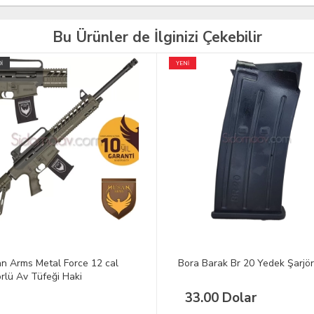
Bu Ürünler de İlginizi Çekebilir
TÜKENDİ
 Barak Br 20 Yedek Şarjör 5Li
Husan Arms Şarjörlü Otomati
Tüfeği Polimer Kamuflaj
.00 Dolar