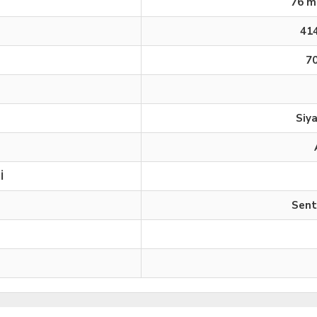
76 m
41
7
Siy
İ
Sent