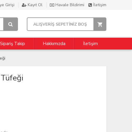
e Girişi
Kayıt Ol
Havale Bildirimi
İletişim
ALIŞVERİŞ SEPETİNİZ BOŞ
Sipariş Takip
Hakkımızda
İletişim
eği
 Tüfeği