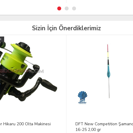
Sizin İçin Önerdiklerimiz
New Competition Şamandıra
BLACKSPADE Termal Üst İçlik 
5 2,00 gr
Seviye Sahra Bej S