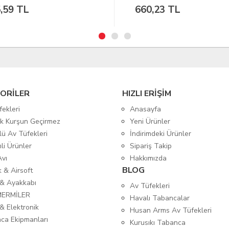
0,23 TL
1.119,92 TL
ORİLER
HIZLI ERİŞİM
fekleri
Anasayfa
tik Kurşun Geçirmez
Yeni Ürünler
lü Av Tüfekleri
İndirimdeki Ürünler
mli Ürünler
Sipariş Takip
Avı
Hakkımızda
BLOG
ık & Airsoft
 & Ayakkabı
Av Tüfekleri
MERMİLER
Havalı Tabancalar
& Elektronik
Husan Arms Av Tüfekleri
ca Ekipmanları
Kurusıkı Tabanca