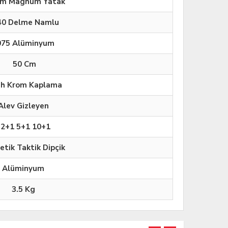
m Magnum Yatak
40 Delme Namlu
075 Alüminyum
50 Cm
ah Krom Kaplama
Alev Gizleyen
2+1 5+1 10+1
etik Taktik Dipçik
Alüminyum
3.5 Kg