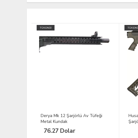
TÜKENDİ
YENİ
v Tüfeği
Husan Arms Metal Force 12 cal
Bora
Şarjörlü Av Tüfeği Haki
33