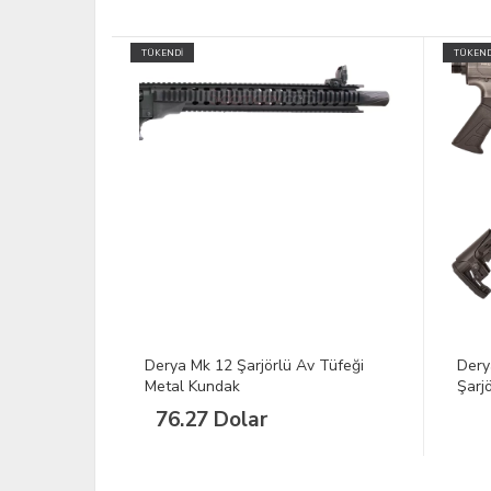
TÜKENDİ
v Tüfeği
Derya Mk 12 Eskitme Siyah-Beyaz
Dery
Şarjörlü Av Tüfeği
Tüfe
27