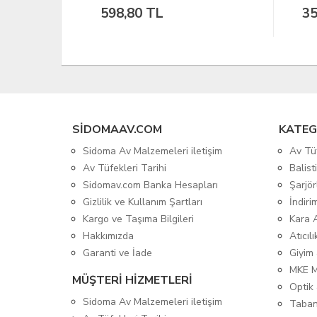
35,59 TL
66
SIDOMAAV.COM
KATEG
Sidoma Av Malzemeleri iletişim
Av Tü
Av Tüfekleri Tarihi
Balis
Sidomav.com Banka Hesapları
Şarjör
Gizlilik ve Kullanım Şartları
İndiri
Kargo ve Taşıma Bilgileri
Kara 
Hakkımızda
Atıcıl
Garanti ve İade
Giyim
MKE 
MÜŞTERİ HİZMETLERİ
Optik 
Sidoma Av Malzemeleri iletişim
Taban