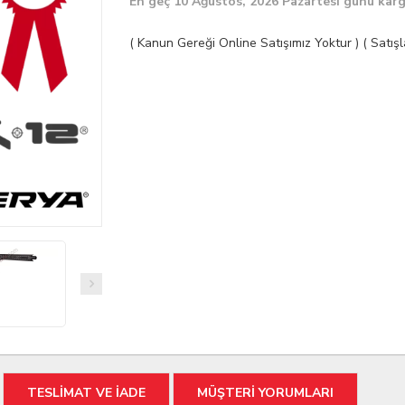
En geç 10 Ağustos, 2026 Pazartesi günü kar
( Kanun Gereği Online Satışımız Yoktur ) ( Satı
TESLİMAT VE İADE
MÜŞTERİ YORUMLARI