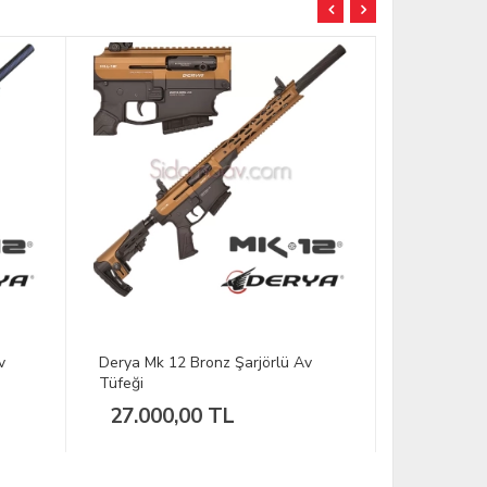
v
Derya Mk 12 Yeşil Şarjörlü Av
Derya Mk 1
Tüfeği
Tüfeği
27.000,00 TL
26.000