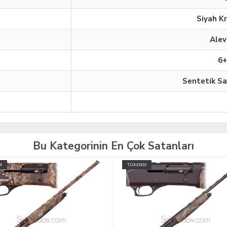
Siyah K
Alev
6+
Sentetik Sa
Bu Kategorinin En Çok Satanları
İ
TÜKENDİ