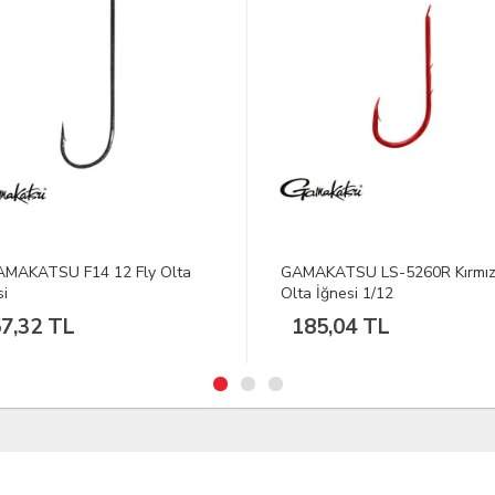
KATSU LS-5260R Kırmızı #8
SPRO HS 810 Playboy 135 RH
 İğnesi 1/12
Silikon Yem 1/4
5,04 TL
279,23 TL