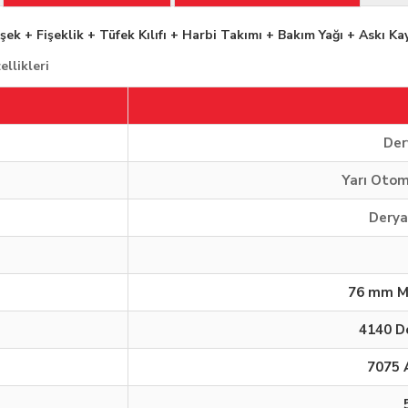
ek + Fişeklik + Tüfek Kılıfı + Harbi Takımı + Bakım Yağı + Askı Ka
llikleri
Der
Yarı Otom
Derya
76 mm M
4140 D
7075 