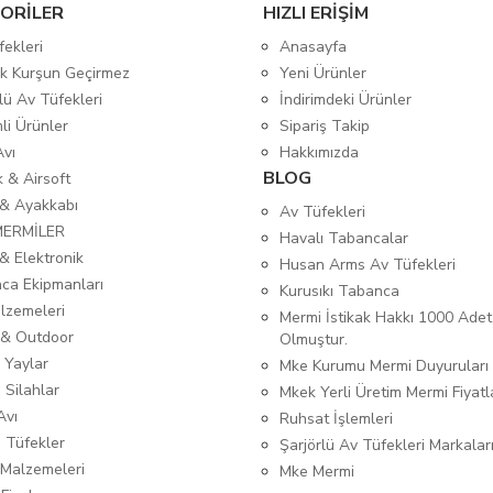
ORİLER
HIZLI ERİŞİM
fekleri
Anasayfa
tik Kurşun Geçirmez
Yeni Ürünler
lü Av Tüfekleri
İndirimdeki Ürünler
mli Ürünler
Sipariş Takip
Avı
Hakkımızda
BLOG
ık & Airsoft
 & Ayakkabı
Av Tüfekleri
MERMİLER
Havalı Tabancalar
& Elektronik
Husan Arms Av Tüfekleri
ca Ekipmanları
Kurusıkı Tabanca
lzemeleri
Mermi İstikak Hakkı 1000 Adet
& Outdoor
Olmuştur.
 Yaylar
Mke Kurumu Mermi Duyuruları
 Silahlar
Mkek Yerli Üretim Mermi Fiyatl
Avı
Ruhsat İşlemleri
ı Tüfekler
Şarjörlü Av Tüfekleri Markalar
Malzemeleri
Mke Mermi