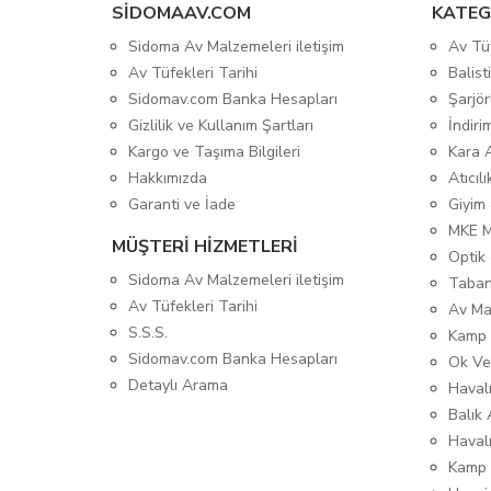
SIDOMAAV.COM
KATEG
Sidoma Av Malzemeleri iletişim
Av Tü
Av Tüfekleri Tarihi
Balis
Sidomav.com Banka Hesapları
Şarjör
Gizlilik ve Kullanım Şartları
İndiri
Kargo ve Taşıma Bilgileri
Kara 
Hakkımızda
Atıcıl
Garanti ve İade
Giyim
MKE 
MÜŞTERİ HİZMETLERİ
Optik 
Sidoma Av Malzemeleri iletişim
Taban
Av Tüfekleri Tarihi
Av Ma
S.S.S.
Kamp 
Sidomav.com Banka Hesapları
Ok Ve
Detaylı Arama
Havalı
Balık 
Haval
Kamp 