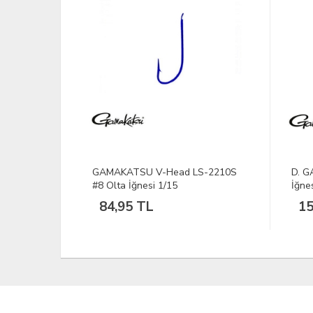
S-2210S
D. GAMAKATSU F14 12 Fly Olta
GAMA
İğnesi
Olta
157,32 TL
18