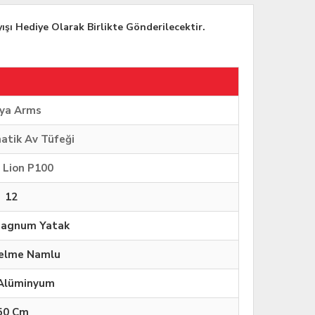
yışı Hediye Olarak Birlikte Gönderilecektir.
ya Arms
atik Av Tüfeği
 Lion P100
12
agnum Yatak
elme Namlu
Alüminyum
50 Cm