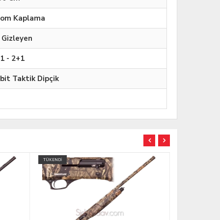
rom Kaplama
 Gizleyen
1 - 2+1
bit Taktik Dipçik
TÜKENDİ
TÜKENDİ