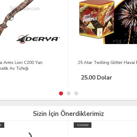
ar Twilling Glitter Havai Fişek
Ata Arms Neo 12 Limited Editi
Av Tüfeği
.00 Dolar
Sizin İçin Önerdiklerimiz
İ
TÜKENDİ