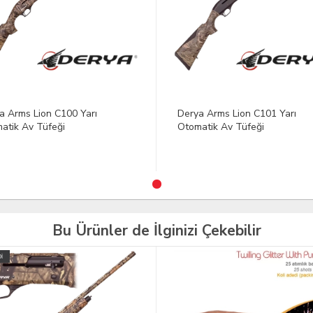
a Arms Lion C101 Yarı
Derya Arms Lion C200 Yarı
atik Av Tüfeği
Otomatik Av Tüfeği
Bu Ürünler de İlginizi Çekebilir
TÜKENDİ