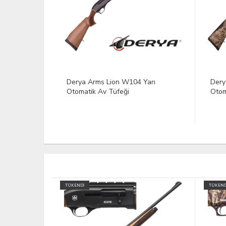
Yarı
Derya Arms Lion C100 Yarı
Dery
Otomatik Av Tüfeği
Otom
TÜKENDİ