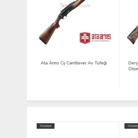
 Av Tüfeği
Derya Arms Lion C200 Yarı
25 At
Otomatik Av Tüfeği
25
TÜKENDİ
TÜKEND