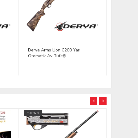
Derya Arms Lion W104 Yarı
Derya Arms
Otomatik Av Tüfeği
Otomatik A
TÜKENDİ
YENİ
TÜKENDİ