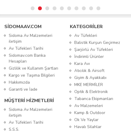
SIDOMAAV.COM
KATEGORİLER
Sidoma Av Malzemeleri
Av Tüfekleri
iletişim
Balistik Kurşun Geçirmez
Av Tüfekleri Tarihi
Şarjörlü Av Tüfekleri
Sidomav.com Banka
İndirimli Ürünler
Hesapları
Kara Avı
Gizlilik ve Kullanım Şartları
Atıcılık & Airsoft
Kargo ve Taşıma Bilgileri
Giyim & Ayakkabı
Hakkımızda
MKE MERMİLER
Garanti ve İade
Optik & Elektronik
Tabanca Ekipmanları
MÜŞTERİ HİZMETLERİ
Av Malzemeleri
Sidoma Av Malzemeleri
Kamp & Outdoor
iletişim
Ok Ve Yaylar
Av Tüfekleri Tarihi
Havalı Silahlar
S.S.S.