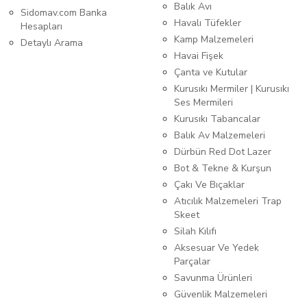
Balık Avı
Sidomav.com Banka
Havalı Tüfekler
Hesapları
Kamp Malzemeleri
Detaylı Arama
Havai Fişek
Çanta ve Kutular
Kurusıkı Mermiler | Kurusıkı
Ses Mermileri
Kurusıkı Tabancalar
Balık Av Malzemeleri
Dürbün Red Dot Lazer
Bot & Tekne & Kurşun
Çakı Ve Bıçaklar
Atıcılık Malzemeleri Trap
Skeet
Silah Kılıfı
Aksesuar Ve Yedek
Parçalar
Savunma Ürünleri
Güvenlik Malzemeleri